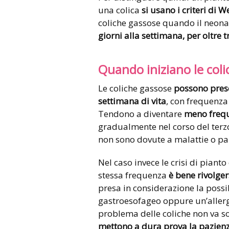
una colica
si usano i criteri di W
coliche gassose quando il neon
giorni alla settimana, per oltre 
Quando iniziano le col
Le coliche gassose
possono prese
settimana di vita
, con frequenza
Tendono a diventare
meno frequ
gradualmente nel corso del terz
non sono dovute a malattie o par
Nel caso invece le crisi di pian
stessa frequenza
è bene rivolger
presa in considerazione la possi
gastroesofageo oppure un’allergia
problema delle coliche non va sot
mettono a dura prova la pazienza