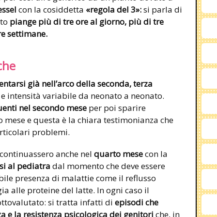
essel
con la cosiddetta
«regola del 3»:
si parla di
ato
piange più di tre ore al giorno, più di tre
tre settimane.
iche
ntarsi già nell’arco della seconda, terza
 e intensità variabile da neonato a neonato.
enti nel secondo mese
per poi sparire
o mese e questa è la chiara testimonianza che
ticolari problemi.
to continuassero anche nel
quarto mese
con la
si al pediatra
dal momento che deve essere
bile presenza di malattie come il reflusso
 alle proteine del latte. In ogni caso il
tovalutato: si tratta infatti di
episodi che
 e la resistenza psicologica dei genitori
che, in