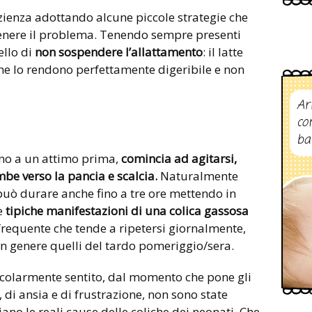
azienza adottando alcune piccole strategie che
enere il problema. Tenendo sempre presenti
ello di
non sospendere l’allattamento
: il latte
che lo rendono perfettamente digeribile e non
Ar
co
ba
ino a un attimo prima,
comincia ad agitarsi,
mbe verso la pancia e scalcia.
Naturalmente
può durare anche fino a tre ore mettendo in
le
tipiche manifestazioni di una colica gassosa
requente che tende a ripetersi giornalmente,
 in genere quelli del tardo pomeriggio/sera.
icolarmente sentito, dal momento che pone gli
 di ansia e di frustrazione, non sono state
ano le reali cause delle coliche dei neonati. Che