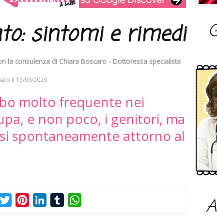
G
to: sintomi e rimedi
con la consulenza di
Chiara Boscaro - Dottoressa specialista
ato il
15/06/2026
urbo molto frequente nei
pa, e non poco, i genitori, ma
rsi spontaneamente attorno al
A
acebook
Twitter
Pinterest
LinkedIn
Tumblr
WhatsApp