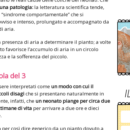
una patologia:
la letteratura scientifica tende,
na “sindrome comportamentale” che si
ovviso e intenso, prolungato e accompagnato da
i aria.
presenza di aria a determinare il pianto; a volte
nto favorisce l’accumulo di aria in un circolo
za e la sofferenza del piccolo.
ola del 3
ere interpretati come
un modo con cui il
I
coli disagi
che si presentano naturalmente in
te, infatti, che
un neonato piange per circa due
ttimane di vita
per arrivare a due ore e dieci
.
 per così dire generico da un pianto dovuto a