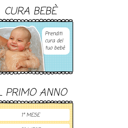
CURA BEBÈ
Prenditi
cura del
tuo bebè
L PRIMO ANNO
1° MESE