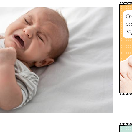
Ch
sc
sa