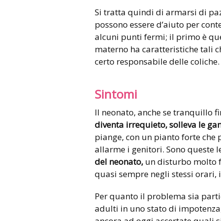
Si tratta quindi di armarsi di p
possono essere d’aiuto per cont
alcuni punti fermi; il primo è qu
materno ha caratteristiche tali 
certo responsabile delle coliche.
Sintomi
Il neonato, anche se tranquillo f
diventa irrequieto, solleva le ga
piange, con un pianto forte che 
allarme i genitori. Sono queste 
del neonato,
un disturbo molto f
quasi sempre negli stessi orari,
Per quanto il problema sia part
adulti in uno stato di impotenza,
ancora ad oggi accertate quali si