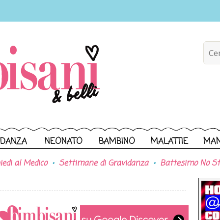
IDANZA
NEONATO
BAMBINO
MALATTIE
MA
iedi al Medico
Settimane di Gravidanza
Battesimo No St