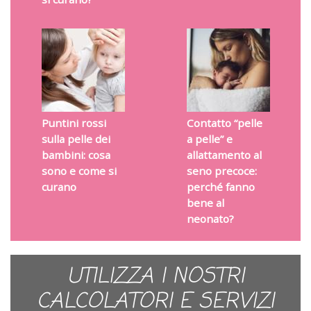
Puntini rossi
Contatto “pelle
sulla pelle dei
a pelle” e
bambini: cosa
allattamento al
sono e come si
seno precoce:
curano
perché fanno
bene al
neonato?
UTILIZZA I NOSTRI
CALCOLATORI E SERVIZI