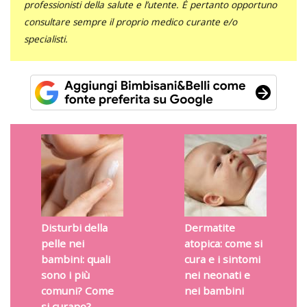
professionisti della salute e l’utente. È pertanto opportuno
consultare sempre il proprio medico curante e/o
specialisti.
Disturbi della
Dermatite
pelle nei
atopica: come si
bambini: quali
cura e i sintomi
sono i più
nei neonati e
comuni? Come
nei bambini
si curano?