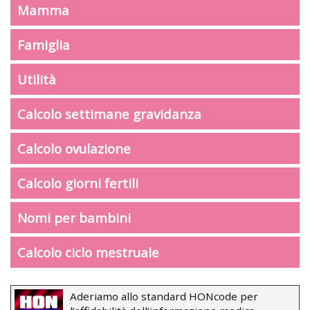
Mamma
Famiglia
Utilità
Calcolo settimane gravidanza
Calcolo ovulazione
Calcolo giorni fertili
Nomi per bambini
Calcolo ciclo mestruale
Aderiamo allo standard HONcode per