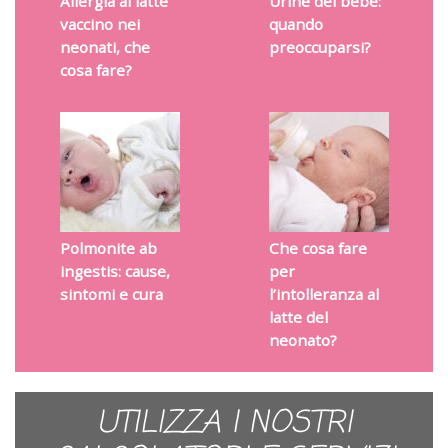
Allergia al latte
Urine del bebè:
vaccino nei
quando
neonati, che
preoccuparsi?
cosa fare?
Polmonite ab
Che cosa fare
ingestis: cause,
per
sintomi e cura
l’intolleranza al
latte del
neonato?
UTILIZZA I NOSTRI