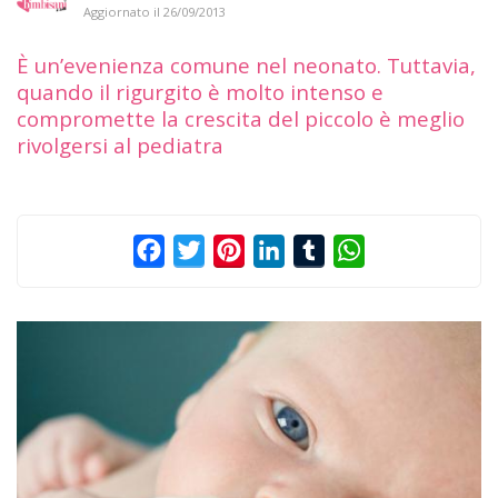
Aggiornato il
26/09/2013
È un’evenienza comune nel neonato. Tuttavia,
quando il rigurgito è molto intenso e
compromette la crescita del piccolo è meglio
rivolgersi al pediatra
Facebook
Twitter
Pinterest
LinkedIn
Tumblr
WhatsApp