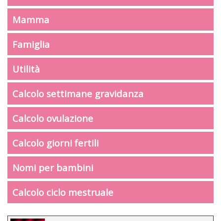
Mamma
Famiglia
Utilità
Calcolo settimane gravidanza
Calcolo ovulazione
Calcolo giorni fertili
Nomi per bambini
Calcolo ciclo mestruale