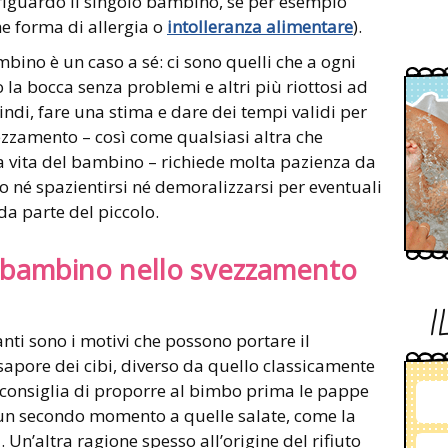
 riguardo il singolo bambino, se per esempio
e forma di allergia o
intolleranza alimentare
).
ino è un caso a sé: ci sono quelli che a ogni
a bocca senza problemi e altri più riottosi ad
quindi, fare una stima e dare dei tempi validi per
svezzamento – così come qualsiasi altra che
vita del bambino – richiede molta pazienza da
o né spazientirsi né demoralizzarsi per eventuali
da parte del piccolo.
l bambino nello svezzamento
I
nti sono i motivi che possono portare il
 sapore dei cibi, diverso da quello classicamente
si consiglia di proporre al bimbo prima le pappe
in un secondo momento a quelle salate, come la
 Un’altra ragione spesso all’origine del rifiuto