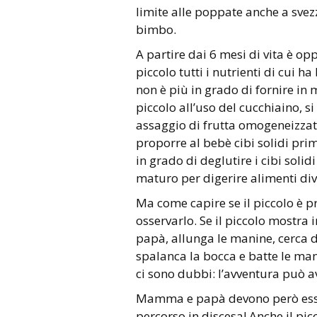
limite alle poppate anche a sv
bimbo.
A partire dai 6 mesi di vita è o
piccolo tutti i nutrienti di cui h
non è più in grado di fornire in
piccolo all’uso del cucchiaino, s
assaggio di frutta omogeneizzata
proporre al bebè cibi solidi pri
in grado di deglutire i cibi soli
maturo per digerire alimenti dive
Ma come capire se il piccolo è p
osservarlo. Se il piccolo mostra
papà, allunga le manine, cerca di
spalanca la bocca e batte le ma
ci sono dubbi: l’avventura può av
Mamma e papà devono però esse
percorso in discesa! Anche il pi