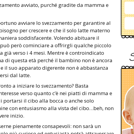
ezzamento avviato, purché gradite da mamma e
pportuno avviare lo svezzamento per garantire al
a bisogno per crescere e che il solo latte materno
 maniera soddisfacente. Volendo abituare il
i può però cominciare a offrirgli qualche piccolo
 già verso i 4 mesi. Mentre è controindicato
ma di questa età perché il bambino non è ancora
di e il suo apparato digerente non è abbastanza
rsi dal latte.
ronto a iniziare lo svezzamento? Basta
 interesse verso quanto c’è nei piatti di mamma e
 portarsi il cibo alla bocca o anche solo
nine con entusiasmo alla vista del cibo…beh, non
ere inizio.
rne pienamente consapevoli: non sarà un
ccolo più curioso ed entusiasta potrà attraversare