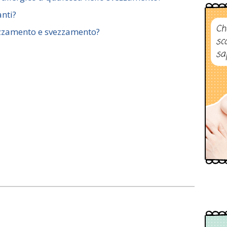
anti?
Ch
vezzamento e svezzamento?
sc
sa