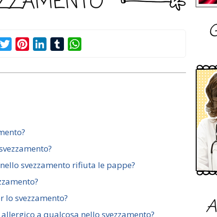
ZZAMENTO
G
acebook
Twitter
Pinterest
LinkedIn
Tumblr
WhatsApp
amento?
 svezzamento?
nello svezzamento rifiuta le pappe?
ezzamento?
er lo svezzamento?
A
allergico a qualcosa nello svezzamento?