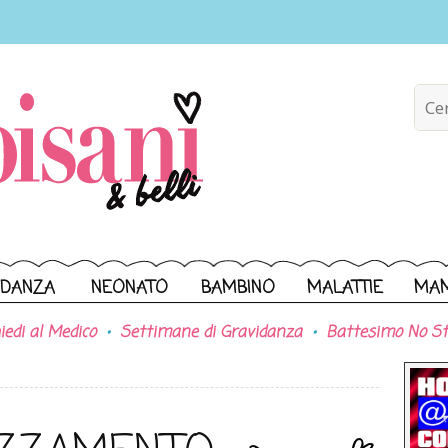
IDANZA
NEONATO
BAMBINO
MALATTIE
MA
iedi al Medico
Settimane di Gravidanza
Battesimo No St