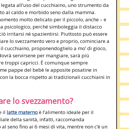
 legata all’uso del cucchiaino, uno strumento da
onato al caldo e morbido seno dalla mamma.
omento molto delicato per il piccolo, anche – e
ta psicologico, perché simboleggia il distacco
irritarsi né spazientirsi. Piuttosto può essere
iare lo svezzamento vero e proprio, cominciare a
n il cucchiaino, proponendoglielo a mo’ di gioco,
ovrà servirsene per mangiare, sarà più
re troppi capricci. È comunque sempre
prime pappe del bebè le apposite posatine in
con la bocca rispetto ai tradizionali cucchiaini in
iare lo svezzamento?
 il
latte materno
è l’alimento ideale per il
ale della sanità, infatti, raccomanda
al seno fino ai 6 mesi di vita, mentre non c’è un