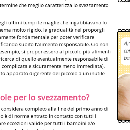
l termine che meglio caratterizza lo svezzamento
gli ultimi tempi le maglie che ingabbiavano lo
ema molto rigido, la gradualità nel proporgli
utamente fondamentale per poter verificare
Ar
tificando subito l’alimento responsabile. Ciò non
co
 esempio, si proponessero al piccolo più alimenti
ba
a ricerca di quello eventualmente responsabile di
ù complicata e sicuramente meno immediata),
ato apparato digerente del piccolo a un inutile
ole per lo svezzamento?
 considera completo alla fine del primo anno di
lo è di norma entrato in contatto con tutti i
are eccezioni valide per tutti i bambini e/o