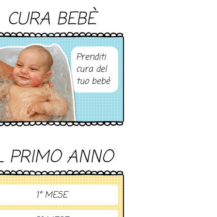
CURA BEBÈ
Prenditi
cura del
tuo bebè
L PRIMO ANNO
1° MESE