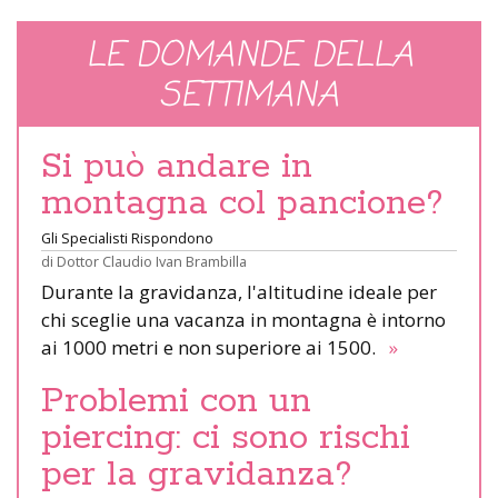
LE DOMANDE DELLA
SETTIMANA
Si può andare in
montagna col pancione?
Gli Specialisti Rispondono
di
Dottor Claudio Ivan Brambilla
Durante la gravidanza, l'altitudine ideale per
chi sceglie una vacanza in montagna è intorno
ai 1000 metri e non superiore ai 1500.
»
Problemi con un
piercing: ci sono rischi
per la gravidanza?