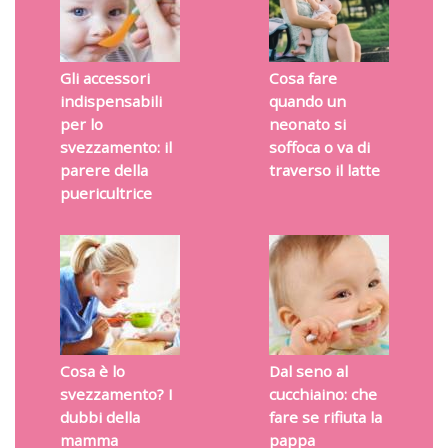
Gli accessori
Cosa fare
indispensabili
quando un
per lo
neonato si
svezzamento: il
soffoca o va di
parere della
traverso il latte
puericultrice
Cosa è lo
Dal seno al
svezzamento? I
cucchiaino: che
dubbi della
fare se rifiuta la
mamma
pappa