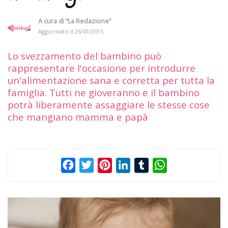
A cura di
“La Redazione”
Aggiornato il
26/01/2015
Lo svezzamento del bambino può
rappresentare l'occasione per introdurre
un'alimentazione sana e corretta per tutta la
famiglia. Tutti ne gioveranno e il bambino
potrà liberamente assaggiare le stesse cose
che mangiano mamma e papà
Facebook
Twitter
Pinterest
LinkedIn
Tumblr
WhatsApp