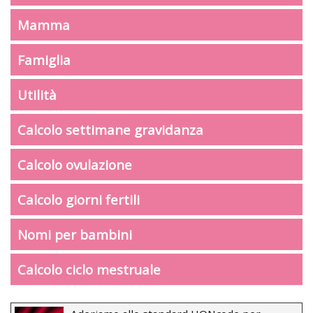
Mamma
Famiglia
Utilità
Calcolo settimane gravidanza
Calcolo ovulazione
Calcolo giorni fertili
Nomi per bambini
Calcolo ciclo mestruale