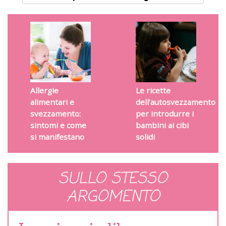
Allergie
Le ricette
alimentari e
dell’autosvezzamento
svezzamento:
per introdurre i
sintomi e come
bambini ai cibi
si manifestano
solidi
SULLO STESSO
ARGOMENTO