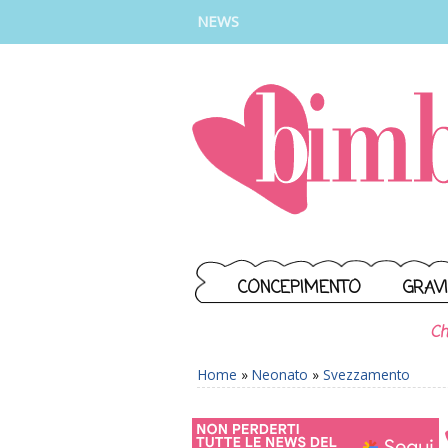
INSTAGRAM
FACEBOOK
TIKTOK
YOUTUBE
NEWS
CONCEPIMENTO
GRAV
Ch
Home
»
Neonato
»
Svezzamento