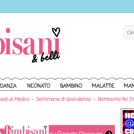
IDANZA
NEONATO
BAMBINO
MALATTIE
MA
iedi al Medico
Settimane di Gravidanza
Battesimo No St