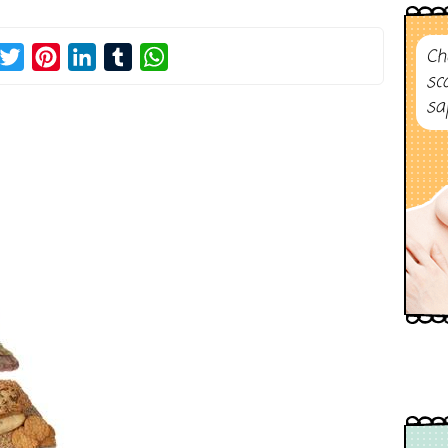
Ch
acebook
Twitter
Pinterest
LinkedIn
Tumblr
WhatsApp
sc
sa