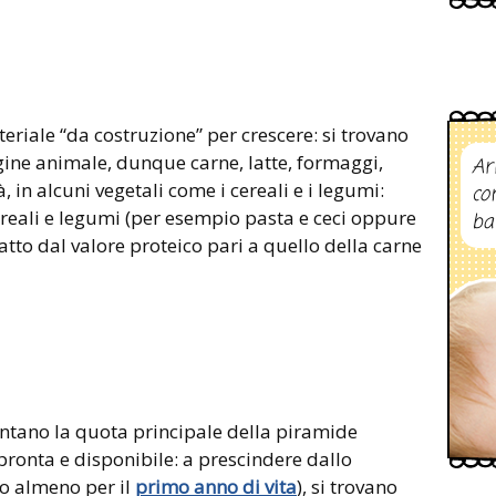
eriale “da costruzione” per crescere: si trovano
igine animale, dunque carne, latte, formaggi,
Ar
, in alcuni vegetali come i cereali e i legumi:
co
cereali e legumi (per esempio pasta e ceci oppure
ba
iatto dal valore proteico pari a quello della carne
entano la quota principale della piramide
pronta e disponibile: a prescindere dallo
to almeno per il
primo anno di vita
), si trovano