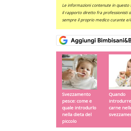
Le informazioni contenute in questo 
il rapporto diretto fra professionisti
sempre il proprio medico curante e/o 
Svezzamento
Quando
pesce: come e
introdurre
quale introdurlo
carne nell
nella dieta del
svezzame
piccolo