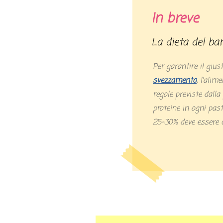
In breve
La dieta del b
Per garantire il gius
svezzamento
, l’ali
regole previste dalla
proteine in ogni past
25-30% deve essere co