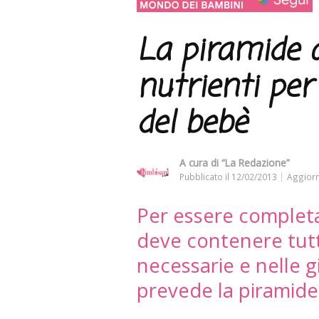
La piramide a
nutrienti per
del bebè
A cura di
“La Redazione”
Pubblicato il
12/02/2013
Aggiorn
Per essere completa
deve contenere tutt
necessarie e nelle 
prevede la piramide