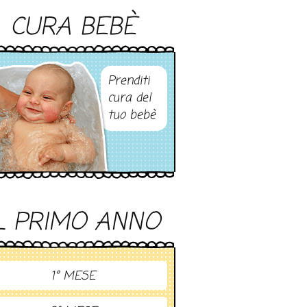
CURA BEBÈ
Prenditi
cura del
tuo bebè
L PRIMO ANNO
1° MESE