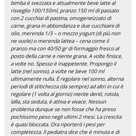
bimba è svezzata e attualmente beve latte al
risveglio 100/150ml, pranzo 150 ml di passato
con 2 cucchiai di pastina, omogeneizzato di
carne, grana in abbondanza e due cucchiaini di
olio, merenda 1/3 – o mezzo yogurt (di più non
ne vuole) o merenda lattea – cena come il
pranzo ma con 40/50 gr di formaggio fresco al
posto della carne e niente grana. A volte finisce,
a volte no. Spesso è inappetente. Propongo il
latte (nel sonno), a volte ne beve 100 ml
ultimamente nulla. È regolare nel sonno, alterna
periodi di stitichezza (da sempre) ad altri in cui è
regolare (1 volta al giorno) niente denti, rotola,
lalla, sta seduta, è attiva e vivace. Nessun
problema dunque se non fosse che ha preso
pochissimo peso negli ultimi 2 mesi. La crescita
è quasi bloccata. Ora riporterò i pesi per
completezza. Il pediatra dice che è minuta e di