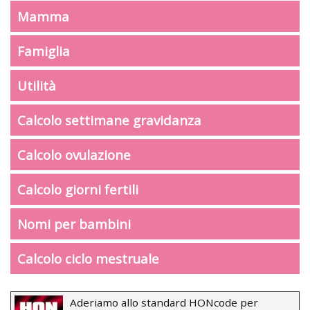
Mamma
Famiglia
Utilità
Calcolo settimane gravidanza
Calcolo ovulazione
Calcolo giorni fertili
Nomi per bambini
Calcolo ciclo mestruale
Aderiamo allo standard HONcode per