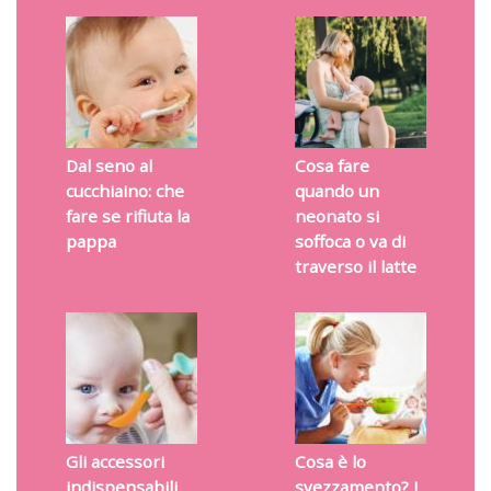
Dal seno al
Cosa fare
cucchiaino: che
quando un
fare se rifiuta la
neonato si
pappa
soffoca o va di
traverso il latte
Gli accessori
Cosa è lo
indispensabili
svezzamento? I