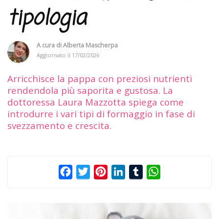
tipologia
A cura di
Alberta Mascherpa
Aggiornato il
17/02/2026
Arricchisce la pappa con preziosi nutrienti
rendendola più saporita e gustosa. La
dottoressa Laura Mazzotta spiega come
introdurre i vari tipi di formaggio in fase di
svezzamento e crescita.
Facebook
Twitter
Pinterest
LinkedIn
Tumblr
WhatsApp