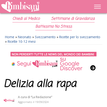
Chiedi al Medico
Settimane di Gravidanza
Battesimo No Stress
Home
»
Neonato
»
Svezzamento
»
Ricette per lo svezzamento
»
Ricette 10-12 mesi
Delizia alla rapa
A cura di
“La Redazione”
Aggiornato il
19/09/2024