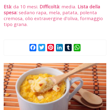
Età:
da 10 mesi.
Difficoltà:
media.
Lista della
spesa:
sedano rapa, mela, patata, polenta
cremosa, olio extravergine d'oliva, formaggio
tipo grana.
Facebook
Twitter
Pinterest
LinkedIn
Tumblr
WhatsApp