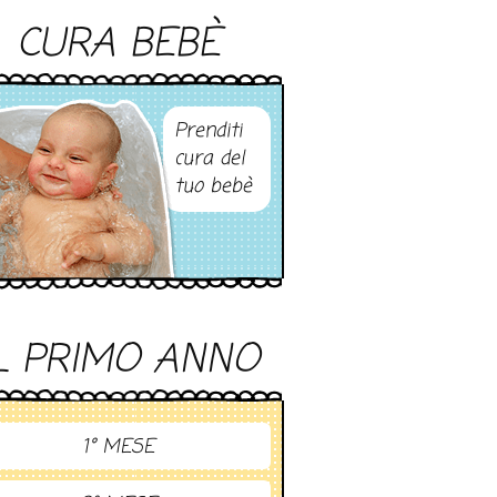
CURA BEBÈ
Prenditi
cura del
tuo bebè
L PRIMO ANNO
1° MESE