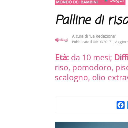
Palline di ris
A cura di
“La Redazione”
Pubblicato il
06/10/2017
Aggiorn
Età:
da 10 mesi;
Diff
riso, pomodoro, pis
scalogno, olio extra
F