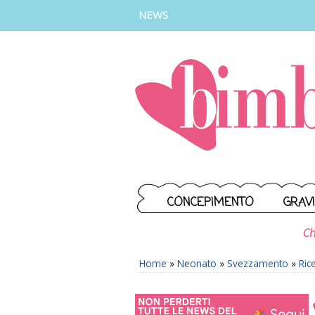
INSTAGRAM
FACEBOOK
TIKTOK
YOUTUBE
NEWS
CONCEPIMENTO
GRAV
Ch
Home
»
Neonato
»
Svezzamento
»
Ric