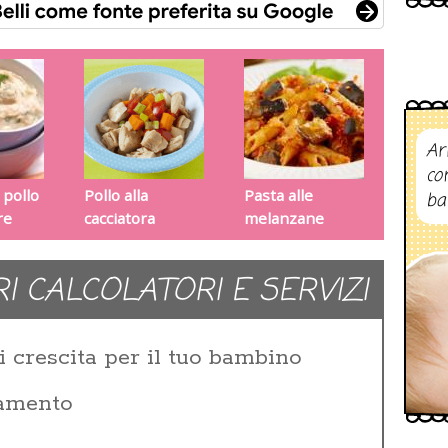
Ar
co
 pollo
Pollo alla
Pasta alle
ba
re
cacciatora
melanzane
RI CALCOLATORI E SERVIZI
i crescita per il tuo bambino
zamento