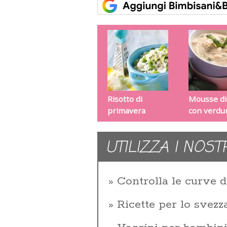
Risotto di
Mousse di
primavera
con verdu
UTILIZZA I NOST
Controlla le curve d
Ricette per lo svez