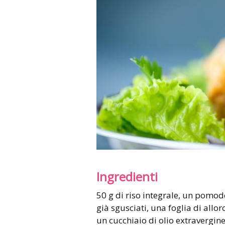
Ingredienti
50 g di riso integrale, un pomodoro maturo, una carota già tritata, 50 g di piselli
già sgusciati, una foglia di all
un cucchiaio di olio extravergine