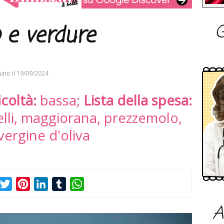
G
o e verdure
ato il
19/09/2024
icoltà:
bassa;
Lista della spesa:
elli, maggiorana, prezzemolo,
vergine d'oliva
acebook
Twitter
Pinterest
LinkedIn
Tumblr
WhatsApp
A