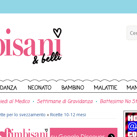
IDANZA
NEONATO
BAMBINO
MALATTIE
MA
iedi al Medico
Settimane di Gravidanza
Battesimo No St
ette per lo svezzamento
»
Ricette 10-12 mesi