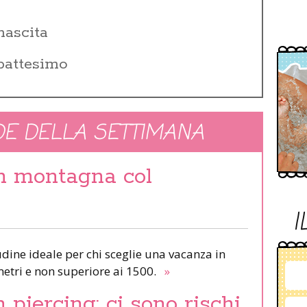
i
nascita
 battesimo
E DELLA SETTIMANA
in montagna col
I
udine ideale per chi sceglie una vacanza in
etri e non superiore ai 1500.
»
piercing: ci sono rischi