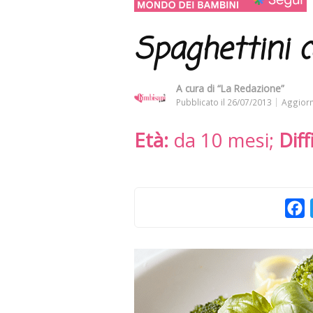
Spaghettini co
A cura di
“La Redazione”
Pubblicato il
26/07/2013
Aggiorn
Età:
da 10 mesi;
Diff
F