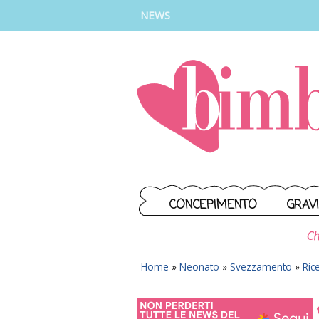
INSTAGRAM
FACEBOOK
TIKTOK
YOUTUBE
NEWS
CONCEPIMENTO
GRAV
Ch
Home
»
Neonato
»
Svezzamento
»
Ric