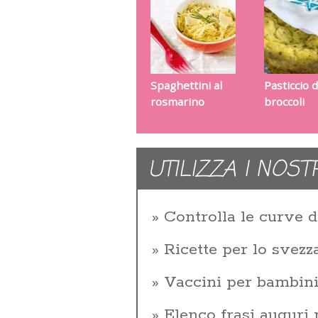
Spaghettini al
Pasticcio d
rosmarino
broccoli
UTILIZZA I NOST
Controlla le curve d
Ricette per lo svez
Vaccini per bambin
Elenco frasi auguri 