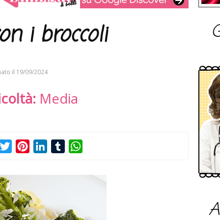
G
n i broccoli
ato il
19/09/2024
icoltà:
Media
acebook
Twitter
Pinterest
LinkedIn
Tumblr
WhatsApp
A