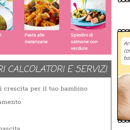
i
Pasta alle
Spiedini di
melanzane
salmone con
Ar
verdure
co
ba
RI CALCOLATORI E SERVIZI
i crescita per il tuo bambino
zamento
i
nascita