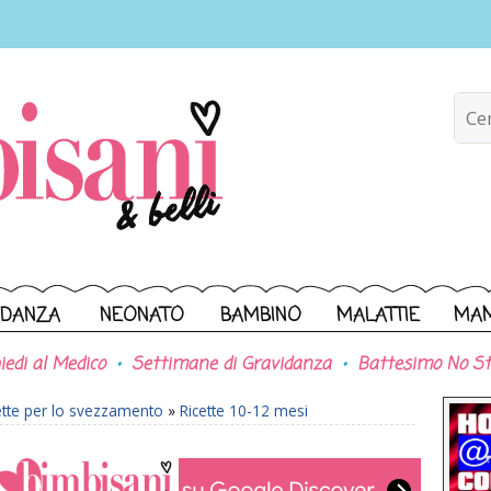
IDANZA
NEONATO
BAMBINO
MALATTIE
MA
iedi al Medico
Settimane di Gravidanza
Battesimo No St
ette per lo svezzamento
»
Ricette 10-12 mesi