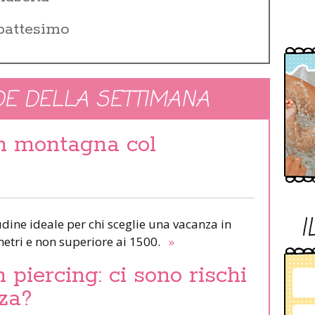
 battesimo
E DELLA SETTIMANA
in montagna col
I
udine ideale per chi sceglie una vacanza in
etri e non superiore ai 1500.
»
piercing: ci sono rischi
za?