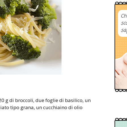
Ch
sc
sa
ato tipo grana, un cucchiaino di olio