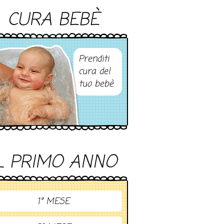
CURA BEBÈ
Prenditi
cura del
tuo bebè
L PRIMO ANNO
1° MESE