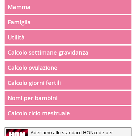
Mamma
Famiglia
Utilità
Calcolo settimane gravidanza
Calcolo ovulazione
Calcolo giorni fertili
Nomi per bambini
Calcolo ciclo mestruale
Aderiamo allo standard HONcode per