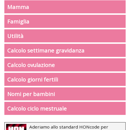
Mamma
Famiglia
Utilità
Calcolo settimane gravidanza
Calcolo ovulazione
Calcolo giorni fertili
Nomi per bambini
Calcolo ciclo mestruale
Aderiamo allo standard HONcode per