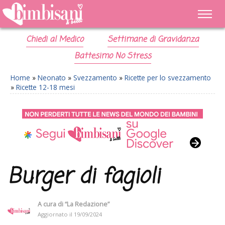
Chiedi al Medico
Settimane di Gravidanza
Battesimo No Stress
Home
»
Neonato
»
Svezzamento
»
Ricette per lo svezzamento
»
Ricette 12-18 mesi
Burger di fagioli
A cura di
“La Redazione”
Aggiornato il
19/09/2024