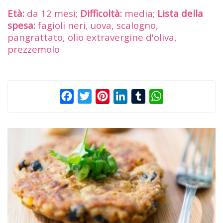
Età:
da 12 mesi;
Difficoltà:
media;
Lista della
spesa:
fagioli neri, uova, scalogno,
pangrattato, olio extravergine d'oliva,
prezzemolo
Facebook
Twitter
Pinterest
LinkedIn
Tumblr
WhatsApp