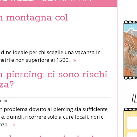
in montagna col
udine ideale per chi sceglie una vacanza in
etri e non superiore ai 1500.
»
piercing: ci sono rischi
za?
I
inton
un problema dovuto al piercing sia sufficiente
e, quindi, ricorrere solo a cure locali, non ci
anza.
»