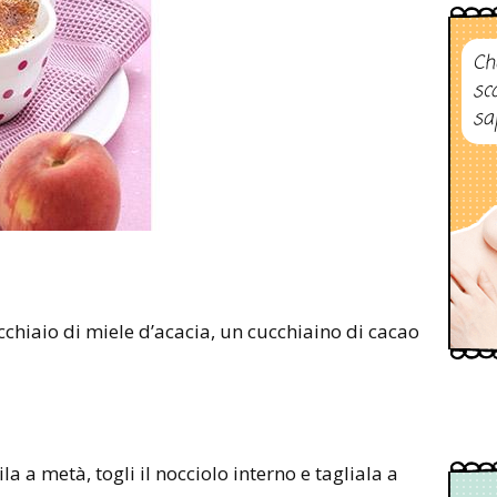
Ch
sc
sa
la a metà, togli il nocciolo interno e tagliala a