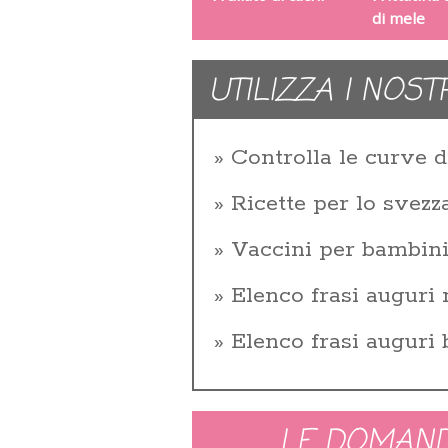
di mele
UTILIZZA I NOST
Controlla le curve d
Ricette per lo svez
Vaccini per bambin
Elenco frasi auguri 
Elenco frasi auguri
LE DOMAND