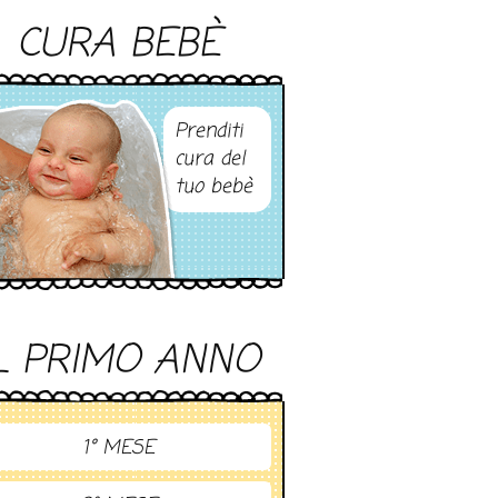
CURA BEBÈ
Prenditi
cura del
tuo bebè
L PRIMO ANNO
1° MESE