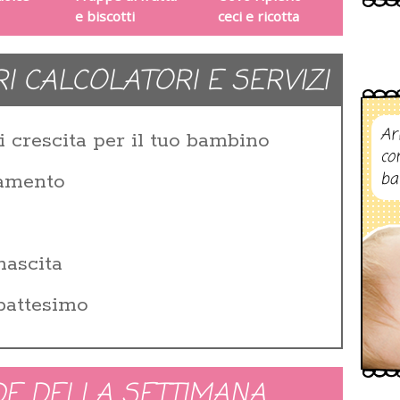
e biscotti
ceci e ricotta
RI CALCOLATORI E SERVIZI
Ar
i crescita per il tuo bambino
co
ba
zamento
i
nascita
 battesimo
E DELLA SETTIMANA