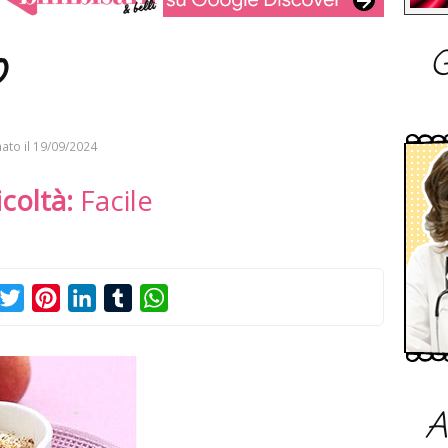
G
o
ato il
19/09/2024
icoltà:
Facile
acebook
Twitter
Pinterest
LinkedIn
Tumblr
WhatsApp
A