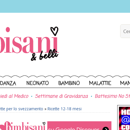
IDANZA
NEONATO
BAMBINO
MALATTIE
MA
iedi al Medico
Settimane di Gravidanza
Battesimo No St
ette per lo svezzamento
»
Ricette 12-18 mesi