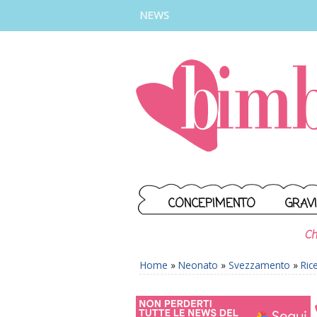
INSTAGRAM
FACEBOOK
TIKTOK
YOUTUBE
NEWS
CONCEPIMENTO
GRAV
Ch
Home
»
Neonato
»
Svezzamento
»
Ric