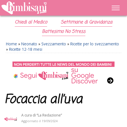
Chiedi al Medico
Settimane di Gravidanza
Battesimo No Stress
Home
»
Neonato
»
Svezzamento
»
Ricette per lo svezzamento
»
Ricette 12-18 mesi
Focaccia all’uva
A cura di
“La Redazione”
Aggiornato il
19/09/2024