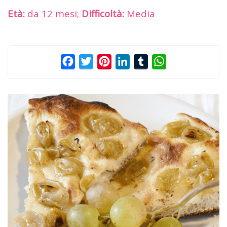
Età:
da 12 mesi;
Difficoltà:
Media
Facebook
Twitter
Pinterest
LinkedIn
Tumblr
WhatsApp