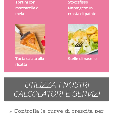
Tortini con
Stoccafisso
mozzarella e
Norvegese in
mela
crosta di patate
Torta salata alla
Stelle di nasello
ricotta
UTILIZZA I NOSTRI
CALCOLATORI E SERVIZI
Controlla le curve di crescita per