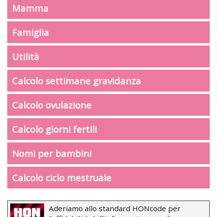
Mamma
Famiglia
Utilità
Calcolo settimane gravidanza
Calcolo ovulazione
Calcolo giorni fertili
Nomi per bambini
Calcolo ciclo mestruale
Aderiamo allo standard HONcode per