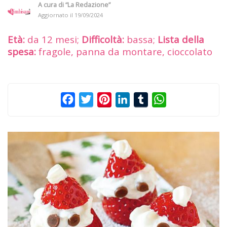
A cura di
“La Redazione”
Aggiornato il
19/09/2024
Età:
da 12 mesi;
Difficoltà:
bassa;
Lista della
spesa:
fragole, panna da montare, cioccolato
Facebook
Twitter
Pinterest
LinkedIn
Tumblr
WhatsApp