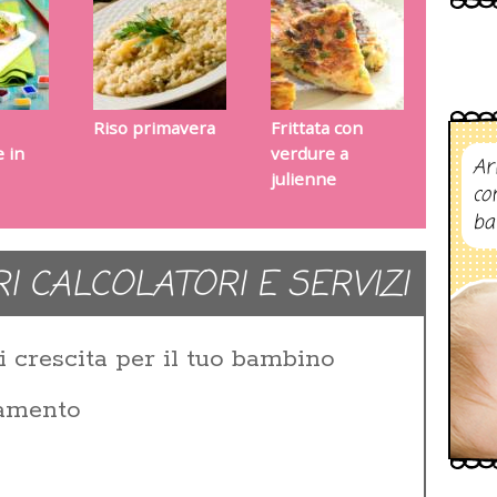
Riso primavera
Frittata con
 in
verdure a
Ar
julienne
co
ba
RI CALCOLATORI E SERVIZI
i crescita per il tuo bambino
zamento
i