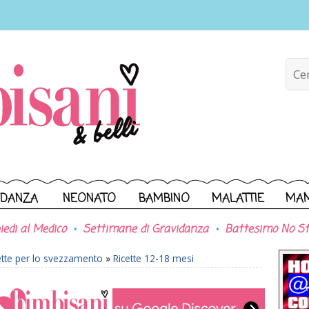
IDANZA
NEONATO
BAMBINO
MALATTIE
MA
iedi al Medico
Settimane di Gravidanza
Battesimo No St
ette per lo svezzamento
»
Ricette 12-18 mesi