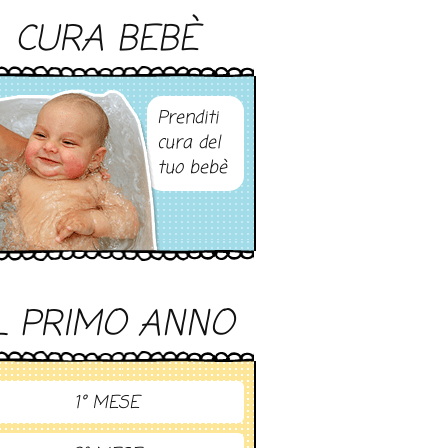
CURA BEBÈ
Prenditi
cura del
tuo bebè
L PRIMO ANNO
1° MESE