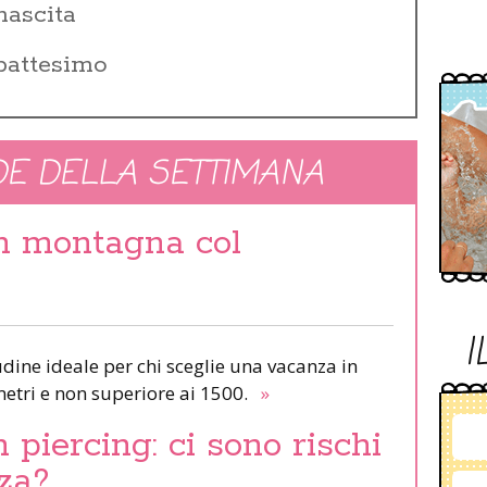
nascita
 battesimo
E DELLA SETTIMANA
in montagna col
I
udine ideale per chi sceglie una vacanza in
etri e non superiore ai 1500.
»
piercing: ci sono rischi
za?