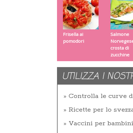
Frisella ai
Salmone
pomodori
Norvegese
crosta di
zucchine
UTILIZZA I NOST
Controlla le curve d
Ricette per lo svez
Vaccini per bambin