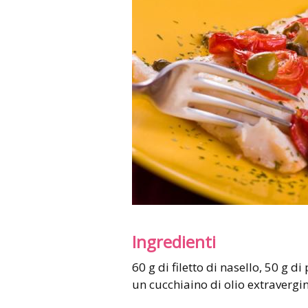
Ingredienti
60 g di filetto di nasello, 50 g di pomodorini rossi, mezza carota e mezzo sedano,
un cucchiaino di olio extravergin