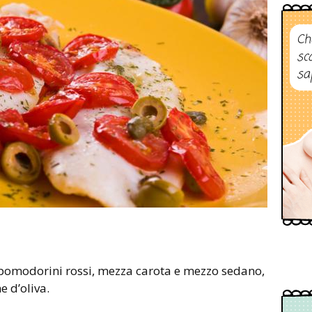
Ch
sc
sa
e d’oliva.