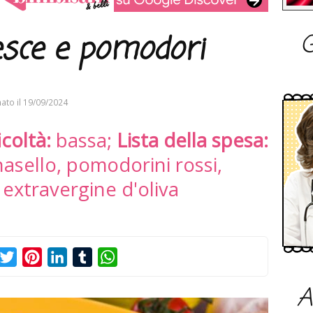
G
esce e pomodori
ato il
19/09/2024
icoltà:
bassa;
Lista della spesa:
 nasello, pomodorini rossi,
 extravergine d'oliva
acebook
Twitter
Pinterest
LinkedIn
Tumblr
WhatsApp
A