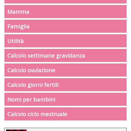
Mamma
Famiglia
Utilità
Calcolo settimane gravidanza
Calcolo ovulazione
Calcolo giorni fertili
Nomi per bambini
Calcolo ciclo mestruale