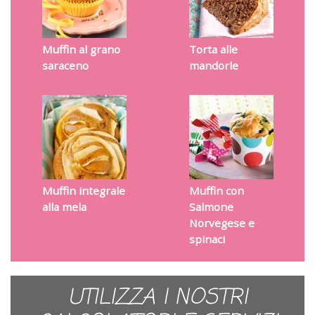
Muffin al grano
Torta alle
saraceno
mandorle
Muffin integrale
Muffin con
alla mela
Salmone
Norvegese e
spinaci
UTILIZZA I NOSTRI