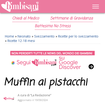
Chiedi al Medico
Settimane di Gravidanza
Battesimo No Stress
Home
»
Neonato
»
Svezzamento
»
Ricette per lo svezzamento
»
Ricette 12-18 mesi
Muffin ai pistacchi
A cura di
“La Redazione”
Aggiornato il
19/09/2024