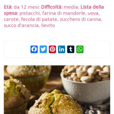
Età:
da 12 mesi;
Difficoltà:
media;
Lista della
spesa:
pistacchi, farina di mandorle, uova,
carote, fecola di patate, zucchero di canna,
succo d'arancia, lievito
Facebook
Twitter
Pinterest
LinkedIn
Tumblr
WhatsApp