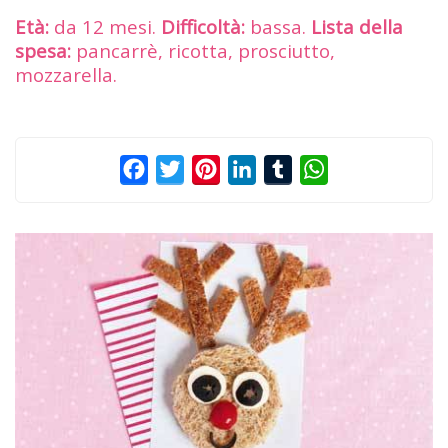
Età:
da 12 mesi.
Difficoltà:
bassa.
Lista della
spesa:
pancarrè, ricotta, prosciutto,
mozzarella.
Facebook
Twitter
Pinterest
LinkedIn
Tumblr
WhatsApp