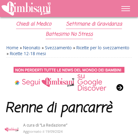
Chiedi al Medico
Settimane di Gravidanza
Battesimo No Stress
Home
»
Neonato
»
Svezzamento
»
Ricette per lo svezzamento
»
Ricette 12-18 mesi
Renne di pancarrè
A cura di
“La Redazione”
Aggiornato il
19/09/2024