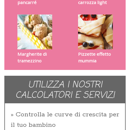
pancarré
carrozza light
Margherite di
Pizzette effetto
tramezzino
mummia
UTILIZZA I NOSTRI
CALCOLATORI E SERVIZI
Controlla le curve di crescita per
il tuo bambino