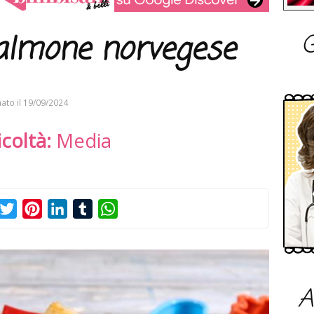
G
salmone norvegese
ato il
19/09/2024
icoltà:
Media
acebook
Twitter
Pinterest
LinkedIn
Tumblr
WhatsApp
A