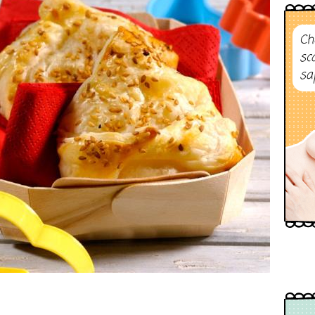
Ch
sc
sa