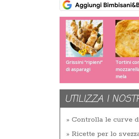
Grissini “ripieni”
Tortini co
di asparagi
mozzarell
mela
UTILIZZA I NOST
Controlla le curve d
Ricette per lo svez