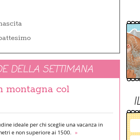
i
nascita
 battesimo
E DELLA SETTIMANA
in montagna col
I
udine ideale per chi sceglie una vacanza in
etri e non superiore ai 1500.
»