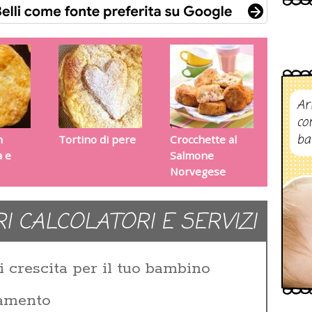
Ar
co
ba
n
Tortino di pere
Crocchette al
a e
Salmone
Norvegese
RI CALCOLATORI E SERVIZI
i crescita per il tuo bambino
zamento