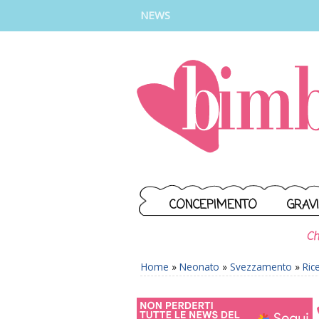
INSTAGRAM
FACEBOOK
TIKTOK
YOUTUBE
NEWS
CONCEPIMENTO
GRAV
Ch
Home
»
Neonato
»
Svezzamento
»
Ric