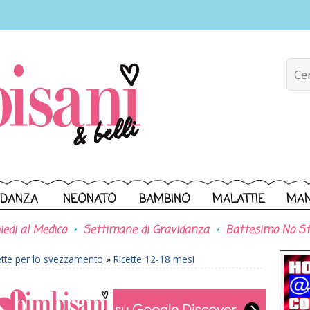
IDANZA
NEONATO
BAMBINO
MALATTIE
MA
iedi al Medico
Settimane di Gravidanza
Battesimo No St
ette per lo svezzamento
»
Ricette 12-18 mesi