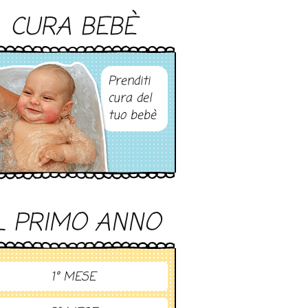
CURA BEBÈ
Prenditi
cura del
tuo bebè
L PRIMO ANNO
1° MESE