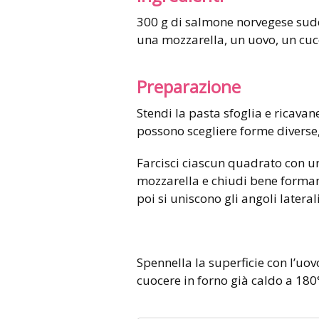
300 g di salmone norvegese suddiviso in quattro parti, un rotolo di pasta sfoglia,
una mozzarella, un uovo, un cuc
Preparazione
Stendi la pasta sfoglia e ricava
possono scegliere forme diverse, 
Farcisci ciascun quadrato con un
mozzarella e chiudi bene forman
poi si uniscono gli angoli laterali
Spennella la superficie con l’uov
cuocere in forno già caldo a 180