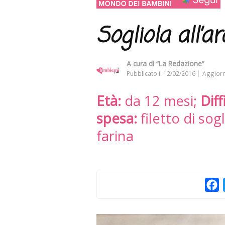
Sogliola all’a
A cura di
“La Redazione”
Pubblicato il
12/02/2016
Aggiorn
Età:
da 12 mesi;
Diff
spesa:
filetto di sogl
farina
F