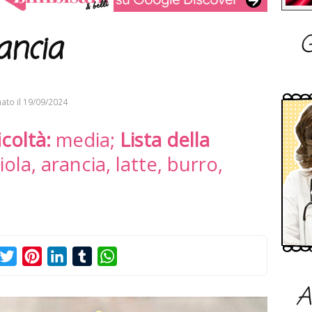
G
rancia
ato il
19/09/2024
icoltà:
media;
Lista della
iola, arancia, latte, burro,
acebook
Twitter
Pinterest
LinkedIn
Tumblr
WhatsApp
A