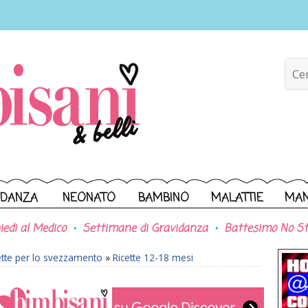
IDANZA
NEONATO
BAMBINO
MALATTIE
MA
iedi al Medico
Settimane di Gravidanza
Battesimo No St
ette per lo svezzamento
»
Ricette 12-18 mesi