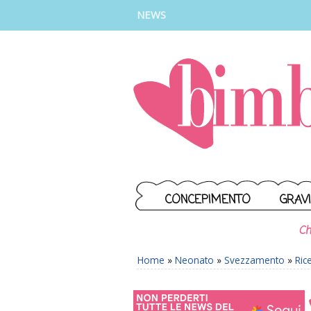
INSTAGRAM
FACEBOOK
TIKTOK
YOUTUBE
NEWS
CONCEPIMENTO
GRAV
Ch
Home
»
Neonato
»
Svezzamento
»
Ric