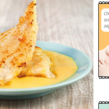
Ch
sc
sa