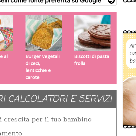
Ar
co
e al
Burger vegetali
Biscotti di pasta
ba
di ceci,
frolla
lenticchie e
carote
RI CALCOLATORI E SERVIZI
i crescita per il tuo bambino
zamento