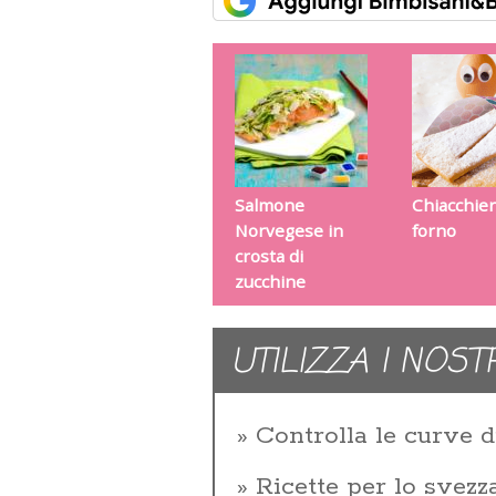
Salmone
Chiacchier
Norvegese in
forno
crosta di
zucchine
UTILIZZA I NOST
Controlla le curve d
Ricette per lo svez