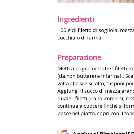
Ingredienti
100 g di filetto di sogliola, mezza arancia, 100 ml di latte, 10 g di burro, un
cucchiaio di farina
Preparazione
Metti a bagno nel latte i filetti d
(da non buttare) e infarinali. Sc
volta che si è sciolto, disponi poi 
Aggiungi il succo di mezza aranci
quale i filetti erano immersi, m
continua a cuocere finché si for
pesce nel piatto, copri con il fon