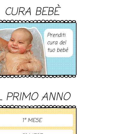
CURA BEBÈ
Prenditi
cura del
tuo bebè
L PRIMO ANNO
1° MESE