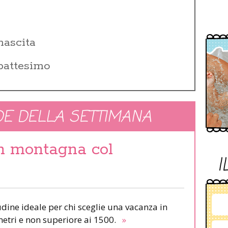
i
nascita
 battesimo
E DELLA SETTIMANA
in montagna col
I
udine ideale per chi sceglie una vacanza in
etri e non superiore ai 1500.
»