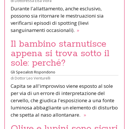
di
Dottoressa Elsa Viora
Durante l'allattamento, anche esclusivo,
possono sia ritornare le mestruazioni sia
verificarsi episodi di spotting (lievi
sanguinamenti occasionali).
»
Il bambino starnutisce
appena si trova sotto il
sole: perché?
Gli Specialisti Rispondono
di
Dottor Leo Venturelli
Capita se all'improvviso viene esposto al sole
per via di un errore di interpretazione del
cervello, che giudica l'esposizione a una fonte
luminosa abbagliante un elemento di disturbo
che spetta al naso allontanare.
»
Olive e lupini sono sicuri