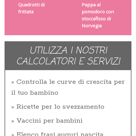
Quadrotti di
Pappa al
frittata
pomodoro con
stoccafisso di
Norvegia
UTILIZZA I NOSTRI
CALCOLATORI E SERVIZI
Controlla le curve di crescita per
il tuo bambino
Ricette per lo svezzamento
Vaccini per bambini
Elenco frasi auguri nascita