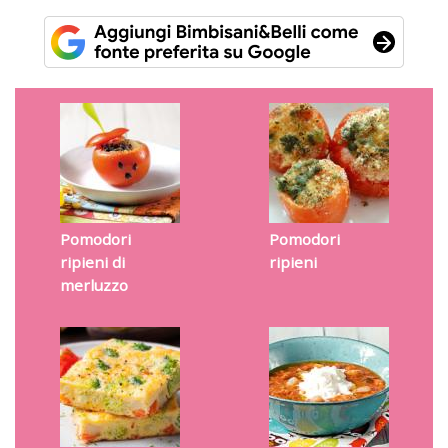
Pomodori
Pomodori
ripieni di
ripieni
merluzzo