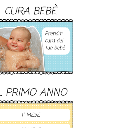
CURA BEBÈ
Prenditi
cura del
tuo bebè
L PRIMO ANNO
1° MESE