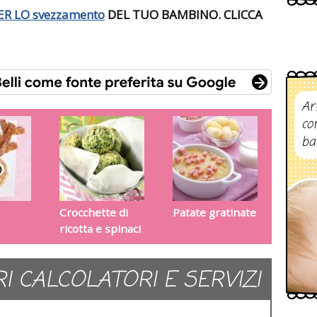
ER LO
svezzamento
DEL TUO BAMBINO. CLICCA
Ar
co
ba
Crocchette di
Patate gratinate
ricotta e spinaci
RI CALCOLATORI E SERVIZI