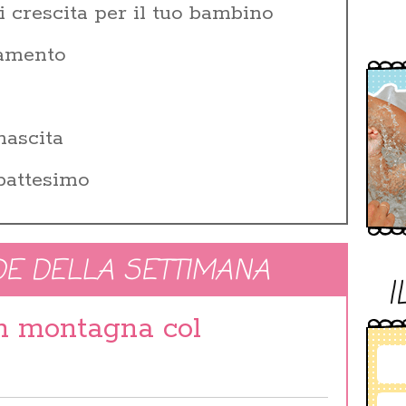
i crescita per il tuo bambino
zamento
i
nascita
 battesimo
E DELLA SETTIMANA
I
in montagna col