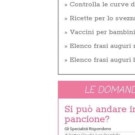
Controlla le curve d
Ricette per lo svez
Vaccini per bambin
Elenco frasi auguri 
Elenco frasi auguri
LE DOMAND
Si può andare 
pancione?
Gli Specialisti Rispondono
di
Dottor Claudio Ivan Brambilla