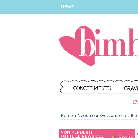
INSTAGRAM
FACEBOOK
TIKTOK
YOUTUBE
NEWS
CONCEPIMENTO
GRAV
Ch
Home
»
Neonato
»
Svezzamento
»
Ric