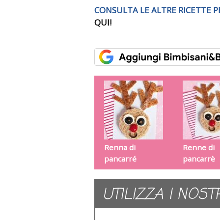
CONSULTA LE ALTRE RICETTE P
QUI!
Renna di
Renne di
pancarré
pancarrè
UTILIZZA I NOST