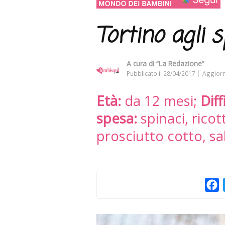
Tortino agli s
A cura di
“La Redazione”
Pubblicato il
28/04/2017
Aggiorn
Età:
da 12 mesi;
Diff
spesa:
spinaci, ricot
prosciutto cotto, sa
F