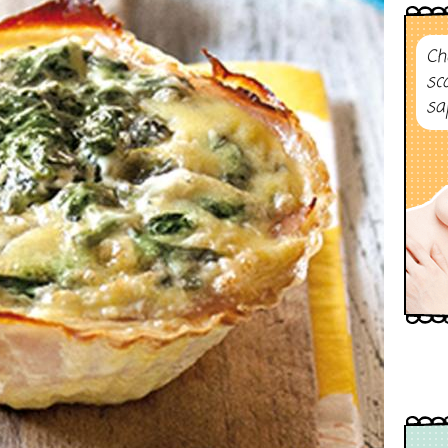
Ch
sc
sa