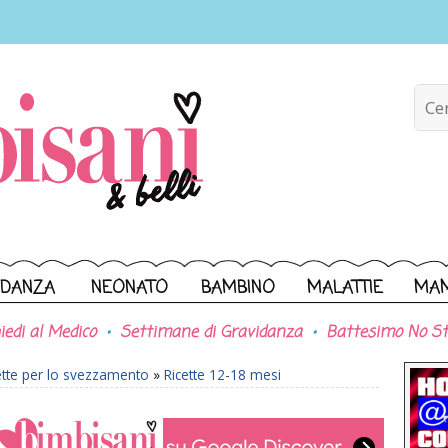
IDANZA
NEONATO
BAMBINO
MALATTIE
MA
iedi al Medico
Settimane di Gravidanza
Battesimo No St
ette per lo svezzamento
»
Ricette 12-18 mesi