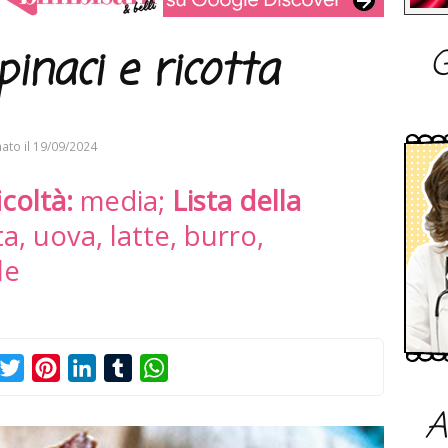
G
pinaci e ricotta
ato il
19/09/2024
icoltà:
media;
Lista della
ta, uova, latte, burro,
le
acebook
Twitter
Pinterest
LinkedIn
Tumblr
WhatsApp
A