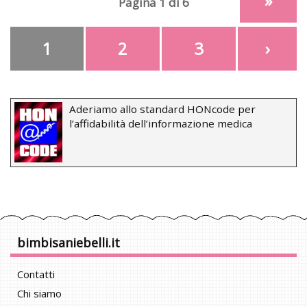
»
Pagina 1 di 6
1
2
3
›
Aderiamo allo standard HONcode per
l’affidabilità dell’informazione medica
bimbisaniebelli.it
Contatti
Chi siamo