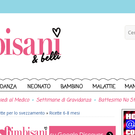
IDANZA
NEONATO
BAMBINO
MALATTIE
MA
iedi al Medico
Settimane di Gravidanza
Battesimo No St
ette per lo svezzamento
»
Ricette 6-8 mesi