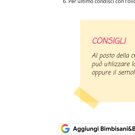
Per ultimo condisci con l’oli
CONSIGLI
Al posto della crema di mais e tapioca, si
può utilizzare l
oppure il semol