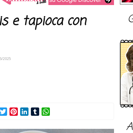
G
s e tapioca con
6/2025
acebook
Twitter
Pinterest
LinkedIn
Tumblr
WhatsApp
A