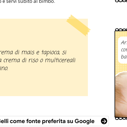
o e servi subito al bimbo.
Ar
co
ba
a crema di riso o multicereali
ino.