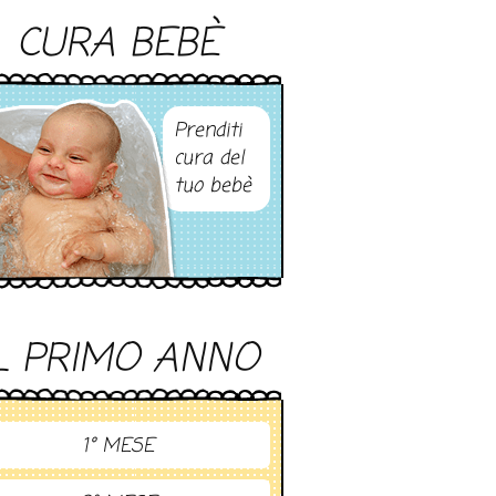
CURA BEBÈ
Prenditi
cura del
tuo bebè
L PRIMO ANNO
1° MESE