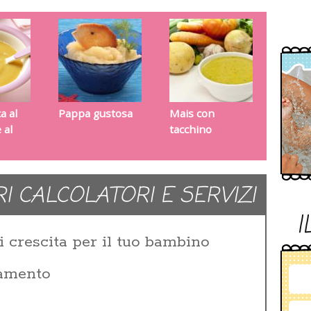
a al
Pappa gustosa
Mais con
 al
tacchino
RI CALCOLATORI E SERVIZI
I
i crescita per il tuo bambino
zamento
i