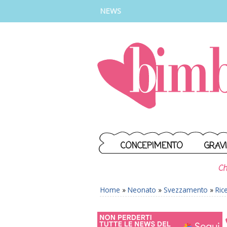
INSTAGRAM
FACEBOOK
TIKTOK
YOUTUBE
NEWS
CONCEPIMENTO
GRAV
Ch
Home
»
Neonato
»
Svezzamento
»
Ric