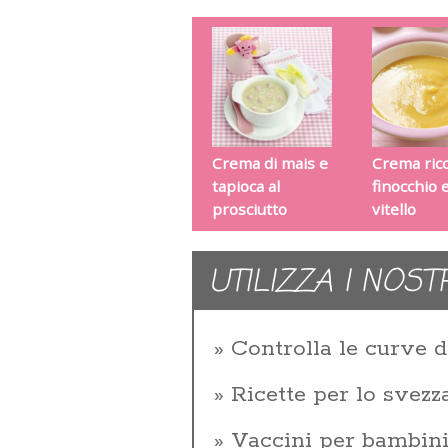
Crema di mais e
Crema ricc
tapioca al
finocchio e
prosciutto
vitello
UTILIZZA I NOST
Controlla le curve d
Ricette per lo svez
Vaccini per bambin