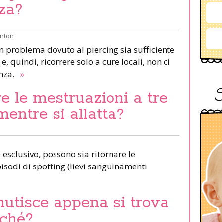
za?
inton
un problema dovuto al piercing sia sufficiente
e, quindi, ricorrere solo a cure locali, non ci
anza.
»
e le mestruazioni a tre
mentre si allatta?
esclusivo, possono sia ritornare le
pisodi di spotting (lievi sanguinamenti
nutisce appena si trova
rché?