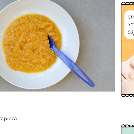
Ch
sc
sa
 tapioca