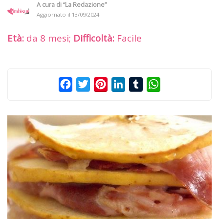
A cura di
“La Redazione”
Aggiornato il
13/09/2024
Età:
da 8 mesi;
Difficoltà:
Facile
Facebook
Twitter
Pinterest
LinkedIn
Tumblr
WhatsApp