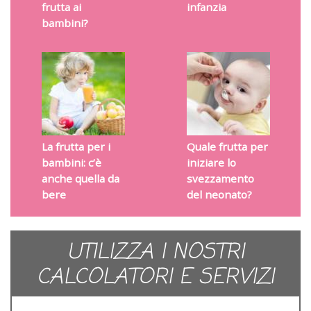
frutta ai
infanzia
bambini?
La frutta per i
Quale frutta per
bambini: c’è
iniziare lo
anche quella da
svezzamento
bere
del neonato?
UTILIZZA I NOSTRI
CALCOLATORI E SERVIZI