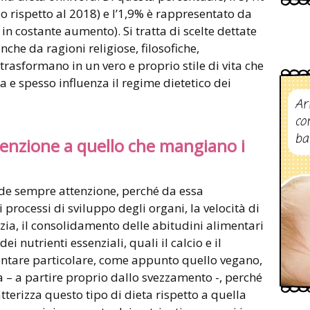
alo rispetto al 2018) e l’1,9% è rappresentato da
n costante aumento). Si tratta di scelte dettate
nche da ragioni religiose, filosofiche,
trasformano in un vero e proprio stile di vita che
a e spesso influenza il regime dietetico dei
Ar
co
ba
tenzione a quello che mangiano i
de sempre attenzione, perché da essa
rocessi di sviluppo degli organi, la velocità di
ia, il consolidamento delle abitudini alimentari
ei nutrienti essenziali, quali il calcio e il
imentare particolare, come appunto quello vegano,
 – a partire proprio dallo svezzamento -, perché
atterizza questo tipo di dieta rispetto a quella