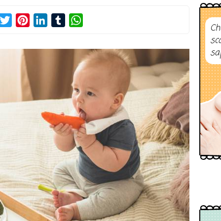
acebook
Twitter
Pinterest
LinkedIn
Tumblr
WhatsApp
Ch
sc
sa