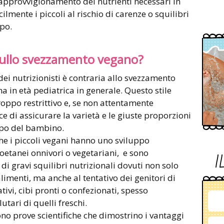
approvvigionamento dei nutrienti necessari in
ilmente i piccoli al rischio di carenze o squilibri
ppo.
 sullo svezzamento vegano?
dei nutrizionisti è contraria allo svezzamento
a in età pediatrica in generale. Questo stile
troppo restrittivo e, se non attentamente
e di assicurare la varietà e le giuste proporzioni
uppo del bambino.
che i piccoli vegani hanno uno sviluppo
 coetanei onnivori o vegetariani, e sono
I
di gravi squilibri nutrizionali dovuti non solo
 alimenti, ma anche al tentativo dei genitori di
ivi, cibi pronti o confezionati, spesso
tari di quelli freschi.
tono prove scientifiche che dimostrino i vantaggi