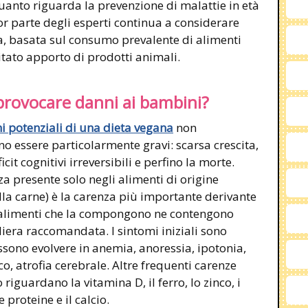
anto riguarda la prevenzione di malattie in età
or parte degli esperti continua a considerare
a, basata sul consumo prevalente di alimenti
mitato apporto di prodotti animali.
provocare danni ai bambini?
i potenziali di una dieta vegana
non
o essere particolarmente gravi: scarsa crescita,
cit cognitivi irreversibili e perfino la morte.
nza presente solo negli alimenti di origine
la carne) è la carenza più importante derivante
i alimenti che la compongono ne contengono
iera raccomandata. I sintomi iniziali sono
ossono evolvere in anemia, anoressia, ipotonia,
o, atrofia cerebrale. Altre frequenti carenze
riguardano la vitamina D, il ferro, lo zinco, i
e proteine e il calcio.