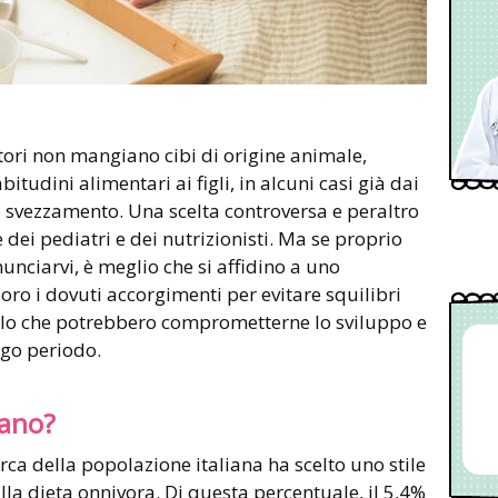
itori non mangiano cibi di origine animale,
itudini alimentari ai figli, in alcuni casi già dai
lo svezzamento. Una scelta controversa e peraltro
dei pediatri e dei nutrizionisti. Ma se proprio
ciarvi, è meglio che si affidino a uno
loro i dovuti accorgimenti per evitare squilibri
colo che potrebbero comprometterne lo sviluppo e
ungo periodo.
gano?
irca della popolazione italiana ha scelto uno stile
lla dieta onnivora. Di questa percentuale, il 5,4%