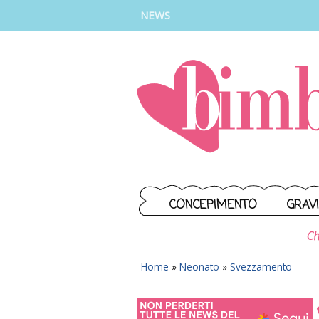
INSTAGRAM
FACEBOOK
TIKTOK
YOUTUBE
NEWS
CONCEPIMENTO
GRAV
Ch
Home
»
Neonato
»
Svezzamento