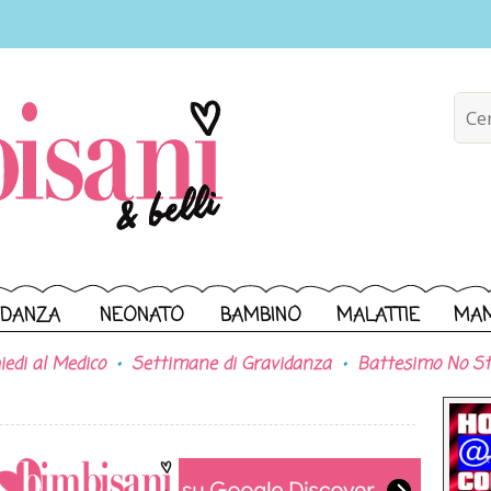
IDANZA
NEONATO
BAMBINO
MALATTIE
MA
iedi al Medico
Settimane di Gravidanza
Battesimo No St