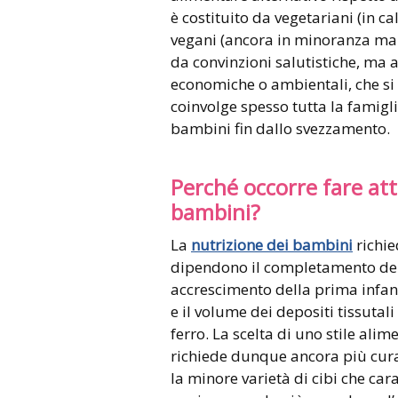
è costituito da vegetariani (in c
vegani (ancora in minoranza ma i
da convinzioni salutistiche, ma a
economiche o ambientali, che si 
coinvolge spesso tutta la famigli
bambini fin dallo svezzamento.
Perché occorre fare at
bambini?
La
nutrizione dei bambini
richie
dipendono il completamento dei p
accrescimento della prima infanz
e il volume dei depositi tissutali d
ferro. La scelta di uno stile al
richiede dunque ancora più cura
la minore varietà di cibi che car