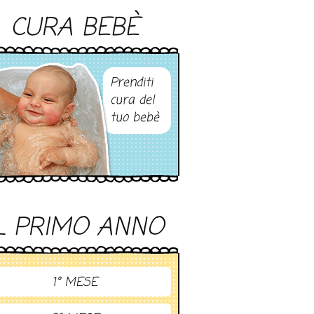
CURA BEBÈ
Prenditi
cura del
tuo bebè
L PRIMO ANNO
1° MESE