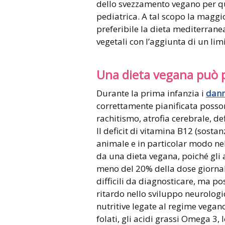
dello svezzamento vegano per qu
pediatrica. A tal scopo la maggi
preferibile la dieta mediterrane
vegetali con l’aggiunta di un li
Una dieta vegana può 
Durante la prima infanzia i
dann
correttamente pianificata posson
rachitismo, atrofia cerebrale, defi
Il deficit di vitamina B12 (sosta
animale e in particolar modo nel
da una dieta vegana, poiché gl
meno del 20% della dose giornal
difficili da diagnosticare, ma p
ritardo nello sviluppo neurologic
nutritive legate al regime vegano 
folati, gli acidi grassi Omega 3, l