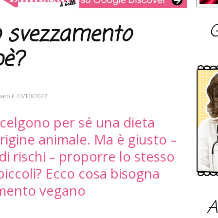
G
lo svezzamento
bè?
ato il
24/10/2022
scelgono per sé una dieta
origine animale. Ma è giusto –
di rischi – proporre lo stesso
piccoli? Ecco cosa bisogna
amento vegano
A