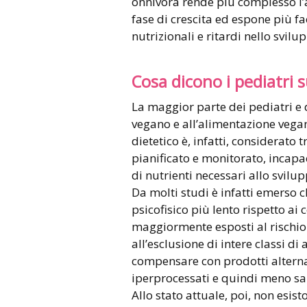
onnivora rende più complesso l’
fase di crescita ed espone più fac
nutrizionali e ritardi nello svilu
Cosa dicono i pediatri
La maggior parte dei pediatri e 
vegano e all’alimentazione vegan
dietetico è, infatti, considerato 
pianificato e monitorato, incapac
di nutrienti necessari allo svil
Da molti studi è infatti emerso 
psicofisico più lento rispetto ai
maggiormente esposti al rischio 
all’esclusione di intere classi di
compensare con prodotti alternat
iperprocessati e quindi meno salu
Allo stato attuale, poi, non esis