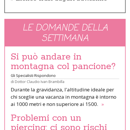
LE DOMANDE DELLA
SETTIMANA
Si può andare in
montagna col pancione?
Gli Specialisti Rispondono
di
Dottor Claudio Ivan Brambilla
Durante la gravidanza, l'altitudine ideale per
chi sceglie una vacanza in montagna è intorno
ai 1000 metri e non superiore ai 1500.
»
Problemi con un
piercing: ci sono rischi