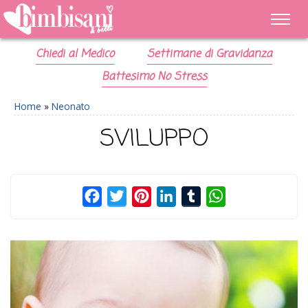
Chiedi al Medico
Settimane di Gravidanza
Battesimo No Stress
Home
»
Neonato
SVILUPPO
Facebook
Twitter
Pinterest
LinkedIn
Tumblr
WhatsApp