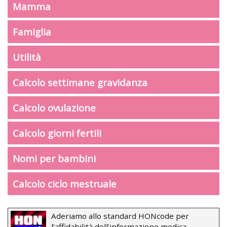
Mamma
Famiglia
Utilità
Calcolo settimane gravidanza
Calcolo ovulazione
Calcolo giorni fertili
Nomi per bambini
Calcolo ciclo mestruale
Aderiamo allo standard HONcode per
l’affidabilità dell’informazione medica