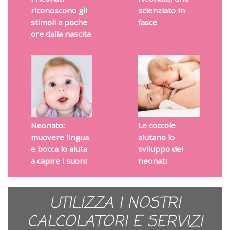
riconoscono gli
scienziato in
stimoli a poche
fasce
ore dalla nascita
Neonato:
Le coccole
muovere lingua
aiutano lo
e bocca lo aiuta
sviluppo dei
a capire i suoni
neonati
UTILIZZA I NOSTRI
CALCOLATORI E SERVIZI