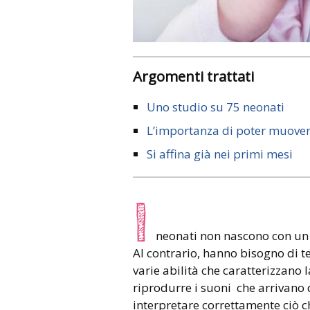
Argomenti trattati
Uno studio su 75 neonati
L’importanza di poter muover
Si affina già nei primi mesi
I
neonati non nascono con un 
Al contrario, hanno bisogno di t
varie abilità che caratterizzano 
riprodurre i suoni che arrivano 
interpretare correttamente ciò c