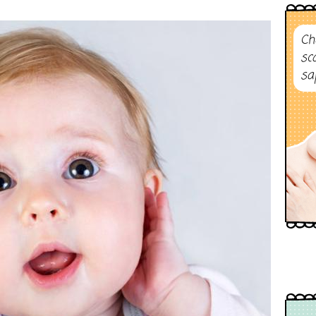
Ch
sc
sa