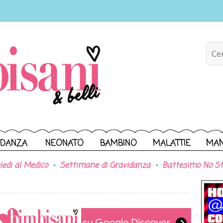
IDANZA
NEONATO
BAMBINO
MALATTIE
MA
iedi al Medico
Settimane di Gravidanza
Battesimo No St