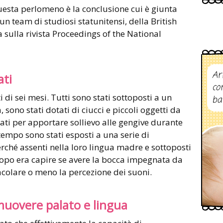
uesta perlomeno è la conclusione cui è giunta
n team di studiosi statunitensi, della British
 sulla rivista Proceedings of the National
Ar
ati
co
 di sei mesi. Tutti sono stati sottoposti a un
ba
 sono stati dotati di ciucci e piccoli oggetti da
ati per apportare sollievo alle gengive durante
ttempo sono stati esposti a una serie di
rché assenti nella loro lingua madre e sottoposti
copo era capire se avere la bocca impegnata da
tacolare o meno la percezione dei suoni.
muovere palato e lingua