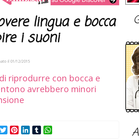
G
vere lingua e bocca
ire i suoni
ato il
01/12/2015
di riprodurre con bocca e
sentono avrebbero minori
ensione
A
acebook
Twitter
Pinterest
LinkedIn
Tumblr
WhatsApp