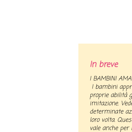
In breve
I BAMBINI AM
I bambini appr
proprie abilità
imitazione. Vede
determinate azi
loro volta. Que
vale anche per i