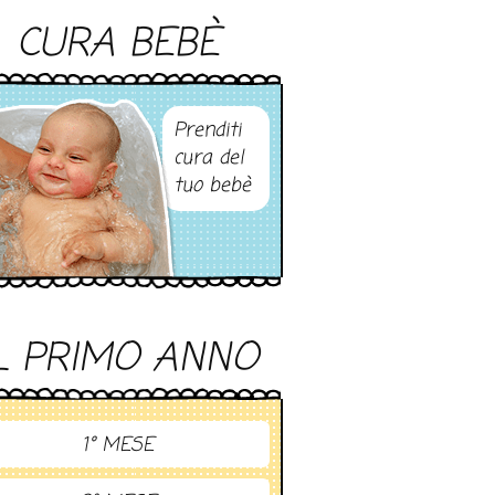
CURA BEBÈ
Prenditi
cura del
tuo bebè
L PRIMO ANNO
1° MESE