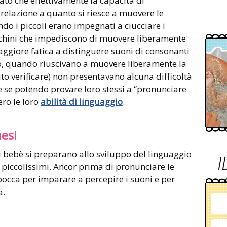
mato che effettivamente la capacità di
relazione a quanto si riesce a muovere le
ando i piccoli erano impegnati a ciucciare i
iochini che impediscono di muovere liberamente
aggiore fatica a distinguere suoni di consonanti
rio, quando riuscivano a muovere liberamente la
uto verificare) non presentavano alcuna difficoltà
e se potendo provare loro stessi a “pronunciare
ro le loro
abilità di linguaggio
.
mesi
i bebè si preparano allo sviluppo del linguaggio
I
a piccolissimi. Ancor prima di pronunciare le
bocca per imparare a percepire i suoni e per
a.