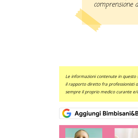
comprensione de
Le informazioni contenute in questo 
il rapporto diretto fra professionisti
sempre il proprio medico curante e/o 