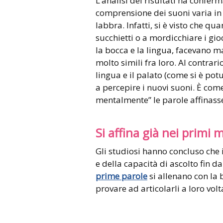
L’analisi dei risultati ha confer
comprensione dei suoni varia in 
labbra. Infatti, si è visto che qu
succhietti o a mordicchiare i g
la bocca e la lingua, facevano m
molto simili fra loro. Al contra
lingua e il palato (come si è pot
a percepire i nuovi suoni. È com
mentalmente” le parole affinasse
Si affina già nei primi 
Gli studiosi hanno concluso che 
e della capacità di ascolto fin d
prime parole
si allenano con la 
provare ad articolarli a loro volt