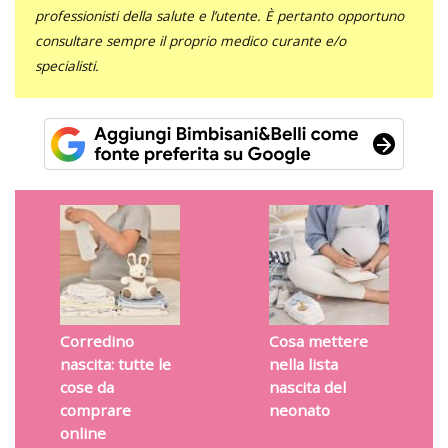
professionisti della salute e l’utente. È pertanto opportuno
consultare sempre il proprio medico curante e/o
specialisti.
Corredino
Cosa mettere
nascita: tutte le
nella lista
cose da
nascita del
comprare
neonato
online