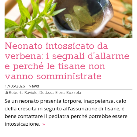
Neonato intossicato da
verbena: i segnali d’allarme
e perché le tisane non
vanno somministrate
17/06/2026
News
di
Roberta Raviolo
,
Dott.ssa Elena Bozzola
Se un neonato presenta torpore, inappetenza, calo
della crescita in seguito all’assunzione di tisane, è
bene contattare il pediatra perché potrebbe essere
intossicazione.
»