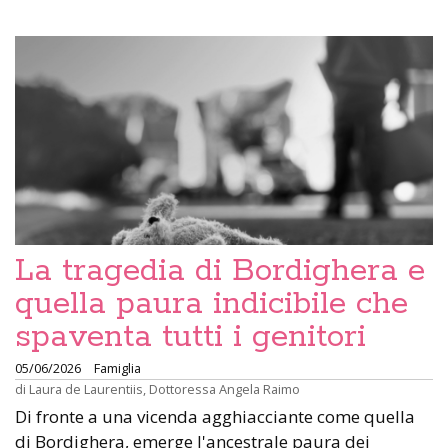
La tragedia di Bordighera e
quella paura indicibile che
spaventa tutti i genitori
05/06/2026
Famiglia
di
Laura de Laurentiis
,
Dottoressa Angela Raimo
Di fronte a una vicenda agghiacciante come quella
di Bordighera, emerge l'ancestrale paura dei