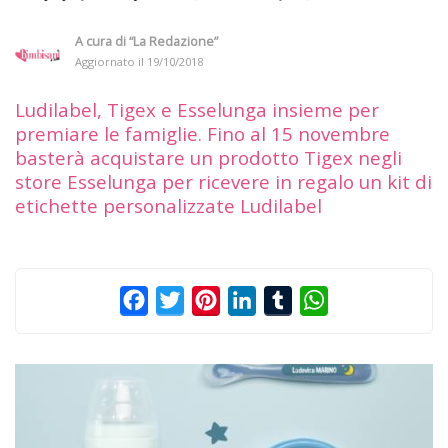
A cura di
“La Redazione”
Aggiornato il
19/10/2018
Ludilabel, Tigex e Esselunga insieme per
premiare le famiglie. Fino al 15 novembre
basterà acquistare un prodotto Tigex negli
store Esselunga per ricevere in regalo un kit di
etichette personalizzate Ludilabel
Facebook
Twitter
Pinterest
LinkedIn
Tumblr
WhatsApp