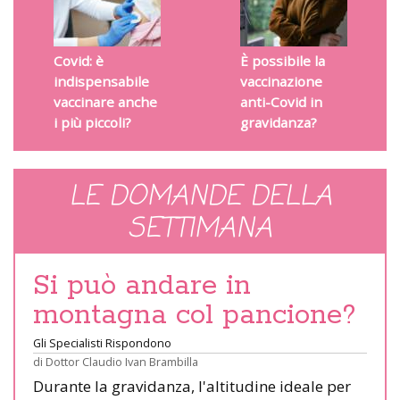
Covid: è
È possibile la
indispensabile
vaccinazione
vaccinare anche
anti-Covid in
i più piccoli?
gravidanza?
LE DOMANDE DELLA
SETTIMANA
Si può andare in
montagna col pancione?
Gli Specialisti Rispondono
di
Dottor Claudio Ivan Brambilla
Durante la gravidanza, l'altitudine ideale per