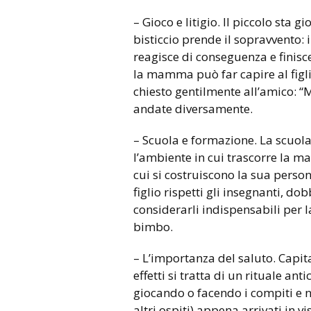
– Gioco e litigio. Il piccolo sta
bisticcio prende il sopravvento: i
reagisce di conseguenza e finisce
la mamma può far capire al figli
chiesto gentilmente all’amico: “M
andate diversamente.
– Scuola e formazione. La scuola 
l’ambiente in cui trascorre la ma
cui si costruiscono la sua person
figlio rispetti gli insegnanti, do
considerarli indispensabili per 
bimbo.
– L’importanza del saluto. Capita
effetti si tratta di un rituale an
giocando o facendo i compiti e n
altri ospiti) appena arrivati in v