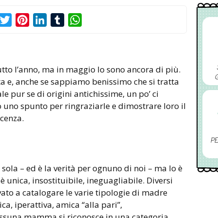
acebook
Twitter
Pinterest
LinkedIn
Tumblr
WhatsApp
 l’anno, ma in maggio lo sono ancora di più.
sta e, anche se sappiamo benissimo che si tratta
e pur se di origini antichissime, un po’ ci
 uno spunto per ringraziarle e dimostrare loro il
scenza.
PE
sola – ed è la verità per ognuno di noi – ma lo è
unica, insostituibile, ineguagliabile. Diversi
vato a catalogare le varie tipologie di madre
ca, iperattiva, amica “alla pari”,
essuna mamma si riconosce in una categoria