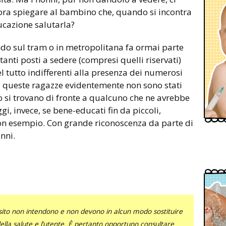
lora spiegare al bambino che, quando si incontra
cazione salutarla?
lendo sul tram o in metropolitana fa ormai parte
anti posti a sedere (compresi quelli riservati)
l tutto indifferenti alla presenza dei numerosi
 e queste ragazze evidentemente non sono stati
 si trovano di fronte a qualcuno che ne avrebbe
i, invece, se bene-educati fin da piccoli,
uon esempio. Con grande riconoscenza da parte di
nni.
sito non intendono e non devono in alcun modo sostituire
 della salute e l’utente. È pertanto opportuno consultare