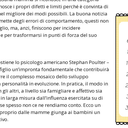
nosce i propri difetti e limiti perché è convinta di
l migliore dei modi possibili. La buona notizia
mmette degli errori di comportamento, questi non
glio, ma, anzi, finiscono per incidere
e per trasformarsi in punti di forza del suo
ostiene lo psicologo americano Stephan Poulter –
1
figlio un’impronta fondamentale che contribuirà
2
e il complesso mosaico dello sviluppo
personalità in evoluzione. In pratica, il modo in
2
li altri, a livello sia famigliare e affettivo sia
3
in larga misura dall’influenza esercitata su di
se spesso non ce ne rendiamo conto. Ecco un
3
e proprio dalle mamme giunga ai bambini un
ivo.