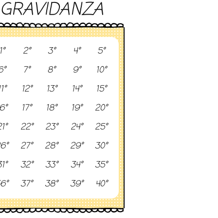
GRAVIDANZA
1°
2°
3°
4°
5°
6°
7°
8°
9°
10°
11°
12°
13°
14°
15°
6°
17°
18°
19°
20°
1°
22°
23°
24°
25°
6°
27°
28°
29°
30°
1°
32°
33°
34°
35°
6°
37°
38°
39°
40°