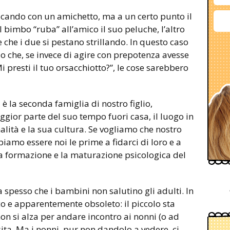
 giocando con un amichetto, ma a un certo punto il
l bimbo “ruba” all’amico il suo peluche, l’altro
 che i due si pestano strillando. In questo caso
o che, se invece di agire con prepotenza avesse
i presti il tuo orsacchiotto?”, le cose sarebbero
è la seconda famiglia di nostro figlio,
ggior parte del suo tempo fuori casa, il luogo in
alità e la sua cultura. Se vogliamo che nostro
bbiamo essere noi le prime a fidarci di loro e a
la formazione e la maturazione psicologica del
 spesso che i bambini non salutino gli adulti. In
tico e apparentemente obsoleto: il piccolo sta
on si alza per andare incontro ai nonni (o ad
isita. Ma i nonni, pur non dandolo a vedere, ci