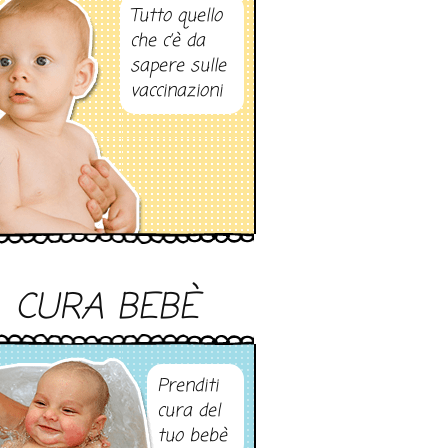
Tutto quello
che c’è da
sapere sulle
vaccinazioni
CURA BEBÈ
Prenditi
cura del
tuo bebè