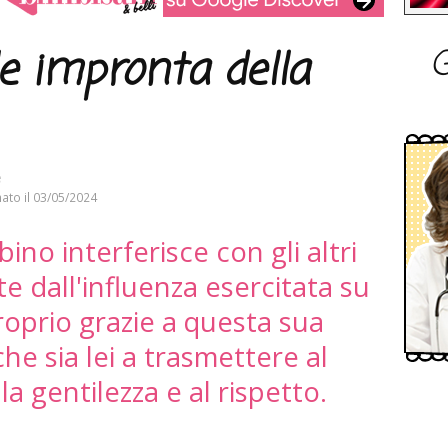
G
le impronta della
e
ato il
03/05/2024
bino interferisce con gli altri
e dall'influenza esercitata su
Proprio grazie a questa sua
he sia lei a trasmettere al
lla gentilezza e al rispetto.