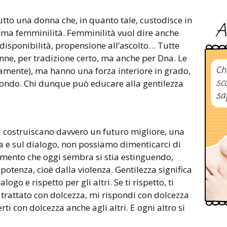
to una donna che, in quanto tale, custodisce in
A
iama femminilità. Femminilità vuol dire anche
, disponibilità, propensione all’ascolto… Tutte
nne, per tradizione certo, ma anche per Dna. Le
Ch
camente), ma hanno una forza interiore in grado,
sc
 mondo. Chi dunque può educare alla gentilezza
sa
i costruiscano davvero un futuro migliore, una
a e sul dialogo, non possiamo dimenticarci di
timento che oggi sembra si stia estinguendo,
potenza, cioè dalla violenza. Gentilezza significa
logo e rispetto per gli altri. Se ti rispetto, ti
ti trattato con dolcezza, mi rispondi con dolcezza
rti con dolcezza anche agli altri. E ogni altro si