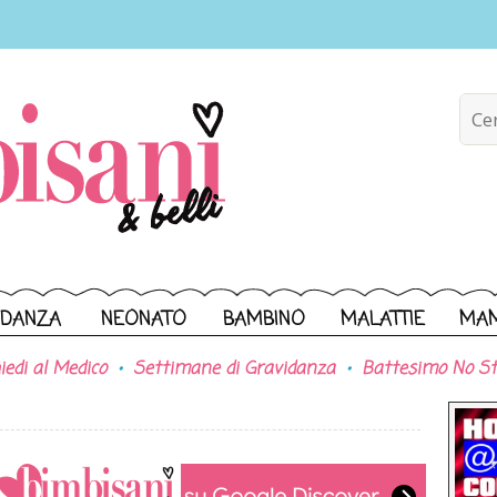
IDANZA
NEONATO
BAMBINO
MALATTIE
MA
iedi al Medico
Settimane di Gravidanza
Battesimo No St