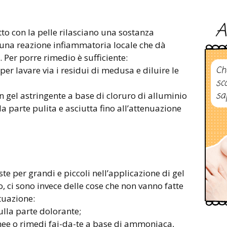
A
tto con la pelle rilasciano una sostanza
una reazione infiammatoria locale che dà
 Per porre rimedio è sufficiente:
Ch
er lavare via i residui di medusa e diluire le
sc
sa
n gel astringente a base di cloruro di alluminio
la parte pulita e asciutta fino all’attenuazione
te per grandi e piccoli nell’applicazione di gel
o, ci sono invece delle cose che non vanno fatte
ituazione:
ulla parte dolorante;
ee o rimedi fai-da-te a base di ammoniaca,