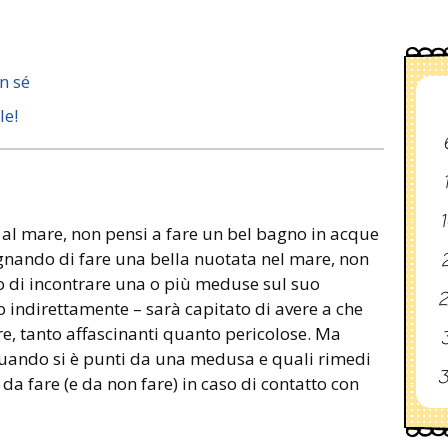
n sé
le!
1
 al mare, non pensi a fare un bel bagno in acque
sognando di fare una bella nuotata nel mare, non
2
 di incontrare una o più meduse sul suo
2
o indirettamente – sarà capitato di avere a che
e, tanto affascinanti quanto pericolose. Ma
3
quando si è punti da una medusa e quali rimedi
3
da fare (e da non fare) in caso di contatto con