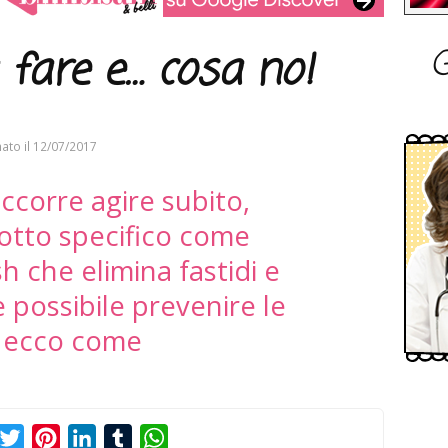
G
fare e… cosa no!
ato il
12/07/2017
ccorre agire subito,
otto specifico come
h che elimina fastidi e
 possibile prevenire le
 ecco come
acebook
Twitter
Pinterest
LinkedIn
Tumblr
WhatsApp