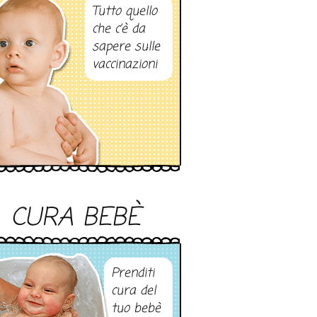
Tutto quello
che c’è da
sapere sulle
vaccinazioni
CURA BEBÈ
Prenditi
cura del
tuo bebè