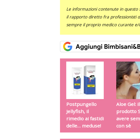
Le informazioni contenute in questo 
il rapporto diretto fra professionisti
sempre il proprio medico curante e/o 
Postpungello
Aloe Gel: il
Jellyfish, il
prodotto 
rimedio ai fastidi
avere se
delle… meduse!
con sè