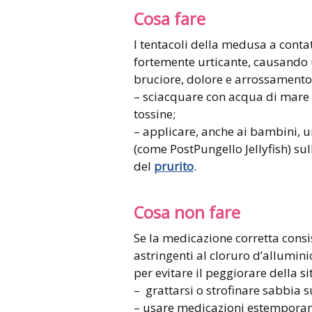
Cosa fare
I tentacoli della medusa a conta
fortemente urticante, causando 
bruciore, dolore e arrossamento.
– sciacquare con acqua di mare p
tossine;
– applicare, anche ai bambini, u
(come PostPungello Jellyfish) sul
del
prurito
.
Cosa non fare
Se la medicazione corretta consis
astringenti al cloruro d’allumini
per evitare il peggiorare della s
– grattarsi o strofinare sabbia s
– usare medicazioni estemporan