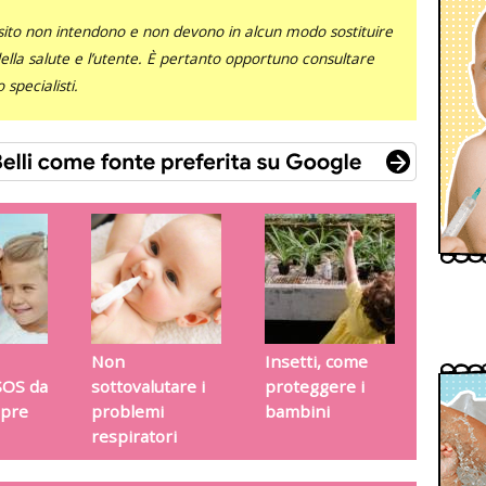
sito non intendono e non devono in alcun modo sostituire
 della salute e l’utente. È pertanto opportuno consultare
specialisti.
Non
Insetti, come
SOS da
sottovalutare i
proteggere i
mpre
problemi
bambini
respiratori