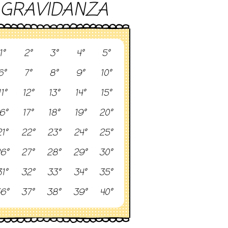
GRAVIDANZA
1°
2°
3°
4°
5°
6°
7°
8°
9°
10°
11°
12°
13°
14°
15°
6°
17°
18°
19°
20°
1°
22°
23°
24°
25°
6°
27°
28°
29°
30°
1°
32°
33°
34°
35°
6°
37°
38°
39°
40°