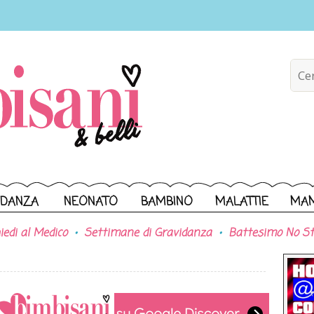
IDANZA
NEONATO
BAMBINO
MALATTIE
MA
iedi al Medico
Settimane di Gravidanza
Battesimo No St