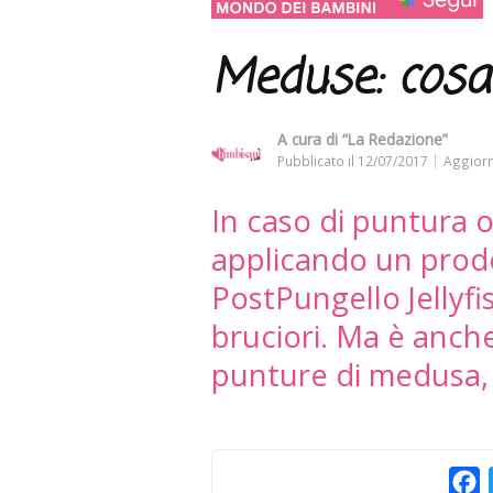
Meduse: cosa 
A cura di
“La Redazione”
Pubblicato il
12/07/2017
Aggiorn
In caso di puntura o
applicando un prod
PostPungello Jellyfis
bruciori. Ma è anche
punture di medusa,
F