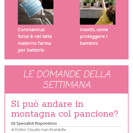
Coronavirus:
Insetti, come
forse è nel latte
proteggere i
materno l’arma
bambini
per batterlo
LE DOMANDE DELLA
SETTIMANA
Si può andare in
montagna col pancione?
Gli Specialisti Rispondono
di
Dottor Claudio Ivan Brambilla