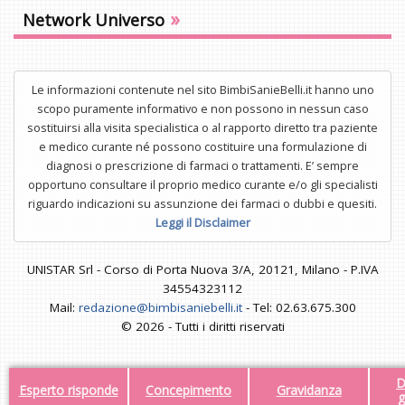
»
Network Universo
Le informazioni contenute nel sito BimbiSanieBelli.it hanno uno
scopo puramente informativo e non possono in nessun caso
sostituirsi alla visita specialistica o al rapporto diretto tra paziente
e medico curante né possono costituire una formulazione di
diagnosi o prescrizione di farmaci o trattamenti. E’ sempre
opportuno consultare il proprio medico curante e/o gli specialisti
riguardo indicazioni su assunzione dei farmaci o dubbi e quesiti.
Leggi il Disclaimer
UNISTAR Srl - Corso di Porta Nuova 3/A, 20121, Milano - P.IVA
34554323112
Mail:
redazione@bimbisaniebelli.it
- Tel: 02.63.675.300
© 2026 - Tutti i diritti riservati
D
Esperto risponde
Concepimento
Gravidanza
g