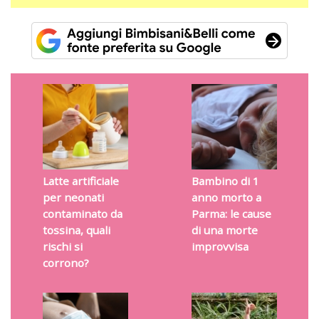
Latte artificiale
Bambino di 1
per neonati
anno morto a
contaminato da
Parma: le cause
tossina, quali
di una morte
rischi si
improvvisa
corrono?