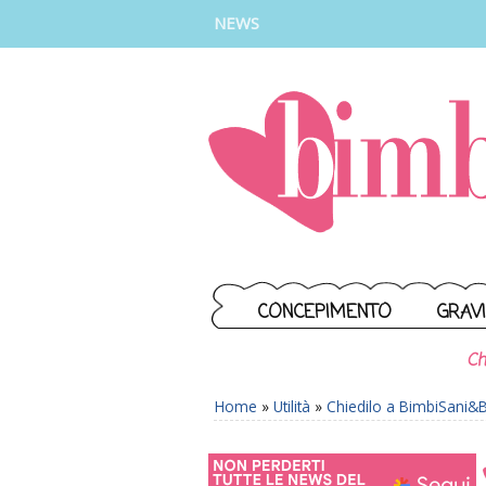
INSTAGRAM
FACEBOOK
TIKTOK
YOUTUBE
NEWS
CONCEPIMENTO
GRAV
Ch
Home
»
Utilità
»
Chiedilo a BimbiSani&Be