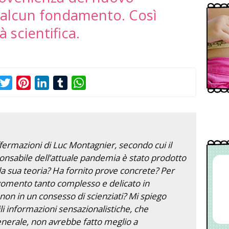
 alcun fondamento. Così
 scientifica.
acebook
Twitter
Pinterest
LinkedIn
Tumblr
WhatsApp
ffermazioni di Luc Montagnier, secondo cui il
ponsabile dell’attuale pandemia è stato prodotto
 la sua teoria? Ha fornito prove concrete? Per
rgomento tanto complesso e delicato in
e non in un consesso di scienziati? Mi spiego
li informazioni sensazionalistiche, che
erale, non avrebbe fatto meglio a