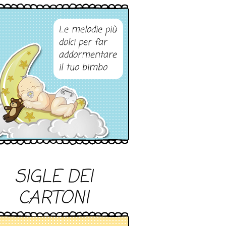
Le melodie più
dolci per far
addormentare
il tuo bimbo
SIGLE DEI
CARTONI