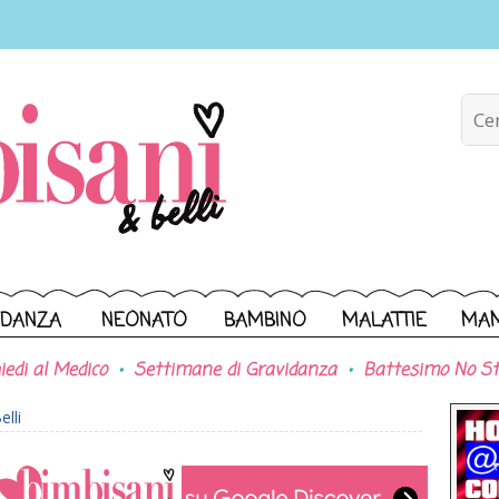
IDANZA
NEONATO
BAMBINO
MALATTIE
MA
iedi al Medico
Settimane di Gravidanza
Battesimo No St
lli