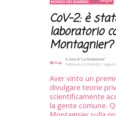
CoV-2: è stat
laboratorio 
Montagnier?
A cura di
“La Redazione”
Pubblicato il
22/04/2020
Aggiorn
Aver vinto un premi
divulgare teorie pri
scientificamente acc
la gente comune. Q
Montagnier sulla p