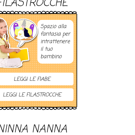
FILASTROCCHE
Spazio alla
fantasia per
intrattenere
il tuo
bambino
LEGGI LE FIABE
LEGGI LE FILASTROCCHE
NINNA NANNA