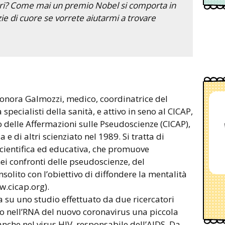
tori? Come mai un premio Nobel si comporta in
ie di cuore se vorrete aiutarmi a trovare
eonora Galmozzi, medico, coordinatrice del
pecialisti della sanità, e attivo in seno al CICAP,
o delle Affermazioni sulle Pseudoscienze (CICAP),
 e di altri scienziato nel 1989. Si tratta di
scientifica ed educativa, che promuove
 nei confronti delle pseudoscienze, del
nsolito con l’obiettivo di diffondere la mentalità
ww.cicap.org).
a su uno studio effettuato da due ricercatori
to nell’RNA del nuovo coronavirus una piccola
nche nel virus HIV, responsabile dell’AIDS. Da