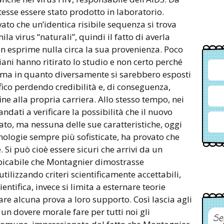
otesse essere stato prodotto in laboratorio.
ato che un’identica risibile sequenza si trova
ila virus “naturali”, quindi il fatto di averla
n esprime nulla circa la sua provenienza. Poco
diani hanno ritirato lo studio e non certo perché
, ma in quanto diversamente si sarebbero esposti
fico perdendo credibilità e, di conseguenza,
ine alla propria carriera. Allo stesso tempo, nei
andati a verificare la possibilità che il nuovo
to, ma nessuna delle sue caratteristiche, oggi
cnologie sempre più sofisticate, ha provato che
i può cioè essere sicuri che arrivi da un
spicabile che Montagnier dimostrasse
 utilizzando criteri scientificamente accettabili,
ntifica, invece si limita a esternare teorie
are alcuna prova a loro supporto. Così lascia agli
 un dovere morale fare per tutti noi gli
Se