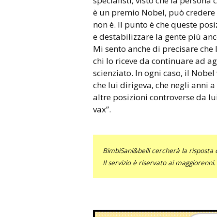
specialisti, visto che la person
è un premio Nobel, può credere 
non è. Il punto è che queste pos
e destabilizzare la gente più an
Mi sento anche di precisare che
chi lo riceve da continuare ad a
scienziato. In ogni caso, il Nob
che lui dirigeva, che negli anni a
altre posizioni controverse da lui
vax”.
BimbiSani&belli cercherà la risposta c
Il servizio è riservato ai maggiorenni.