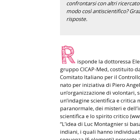
confrontarsi con altri ricerca
modo così antiscientifico? Graz
risposte.
R
isponde la dottoressa El
gruppo CICAP-Med, costituito da s
Comitato Italiano per il Controll
nato per iniziativa di Piero Angela
un’organizzazione di volontari, 
un’indagine scientifica e critica
paranormale, dei misteri e dell’i
scientifica e lo spirito critico (w
“L’idea di Luc Montagnier si bas
indiani, i quali hanno individua
sequenza (6 elementi) presente a