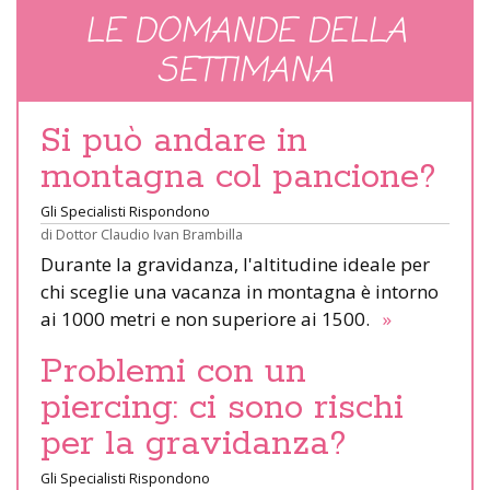
LE DOMANDE DELLA
SETTIMANA
Si può andare in
montagna col pancione?
Gli Specialisti Rispondono
di
Dottor Claudio Ivan Brambilla
Durante la gravidanza, l'altitudine ideale per
chi sceglie una vacanza in montagna è intorno
ai 1000 metri e non superiore ai 1500.
»
Problemi con un
piercing: ci sono rischi
per la gravidanza?
Gli Specialisti Rispondono