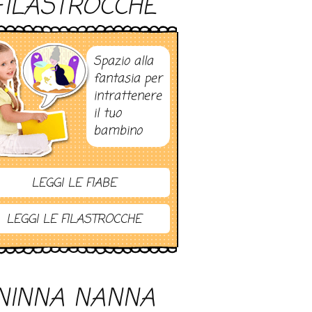
FILASTROCCHE
Spazio alla
fantasia per
intrattenere
il tuo
bambino
LEGGI LE FIABE
LEGGI LE FILASTROCCHE
NINNA NANNA