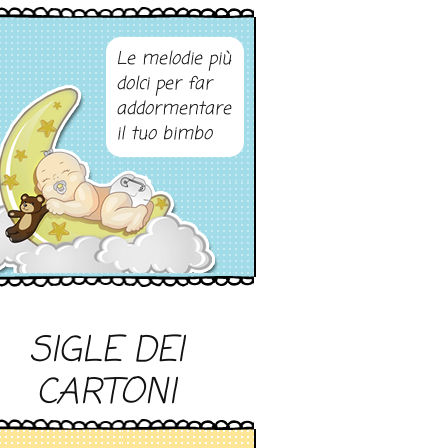
Le melodie più
dolci per far
addormentare
il tuo bimbo
SIGLE DEI
CARTONI