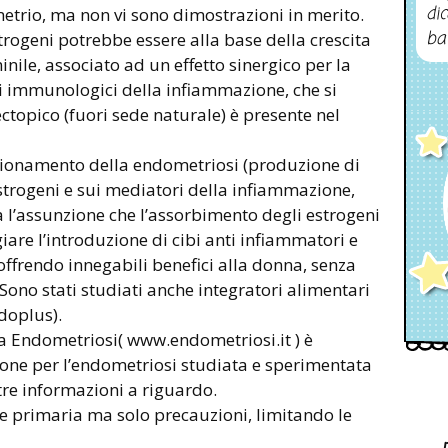
dic
metrio, ma non vi sono dimostrazioni in merito.
ba
trogeni potrebbe essere alla base della crescita
nile, associato ad un effetto sinergico per la
ri immunologici della infiammazione, che si
ctopico (fuori sede naturale) è presente nel
nzionamento della endometriosi (produzione di
strogeni e sui mediatori della infiammazione,
a l’assunzione che l’assorbimento degli estrogeni
iare l’introduzione di cibi anti infiammatori e
 offrendo innegabili benefici alla donna, senza
Sono stati studiati anche integratori alimentari
doplus).
na Endometriosi( www.endometriosi.it ) è
ione per l’endometriosi studiata e sperimentata
tre informazioni a riguardo.
e primaria ma solo precauzioni, limitando le