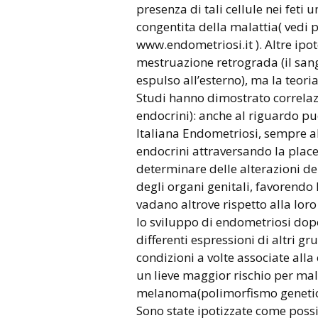
presenza di tali cellule nei fet
congentita della malattia( vedi 
www.endometriosi.it ). Altre ipo
mestruazione retrograda (il sang
espulso all’esterno), ma la teori
Studi hanno dimostrato correlazi
endocrini): anche al riguardo p
Italiana Endometriosi, sempre all
endocrini attraversando la place
determinare delle alterazioni de
degli organi genitali, favorendo 
vadano altrove rispetto alla lor
lo sviluppo di endometriosi dopo
differenti espressioni di altri gr
condizioni a volte associate al
un lieve maggior rischio per ma
melanoma(polimorfismo genetic
Sono state ipotizzate come possib