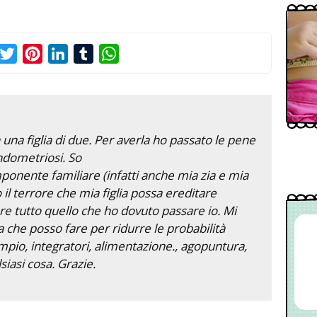
acebook
Twitter
Pinterest
LinkedIn
Tumblr
WhatsApp
una figlia di due. Per averla ho passato le pene
endometriosi. So
onente familiare (infatti anche mia zia e mia
il terrore che mia figlia possa ereditare
e tutto quello che ho dovuto passare io. Mi
 che posso fare per ridurre le probabilità
mpio, integratori, alimentazione., agopuntura,
iasi cosa. Grazie.