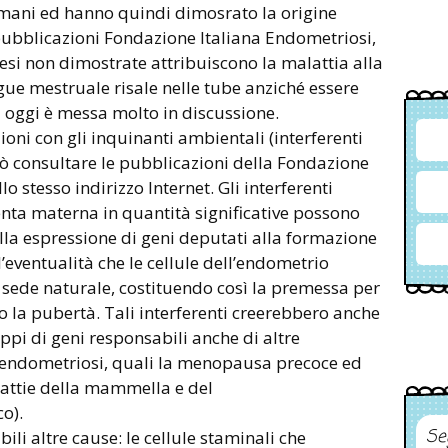
i umani ed hanno quindi dimosrato la origine
pubblicazioni Fondazione Italiana Endometriosi,
tesi non dimostrate attribuiscono la malattia alla
ue mestruale risale nelle tube anziché essere
a oggi è messa molto in discussione.
oni con gli inquinanti ambientali (interferenti
uò consultare le pubblicazioni della Fondazione
o stesso indirizzo Internet. Gli interferenti
nta materna in quantità significative possono
lla espressione di geni deputati alla formazione
l’eventualità che le cellule dell’endometrio
o sede naturale, costituendo così la premessa per
 la pubertà. Tali interferenti creerebbero anche
uppi di geni responsabili anche di altre
la endometriosi, quali la menopausa precoce ed
lattie della mammella e del
o).
Se
ili altre cause: le cellule staminali che