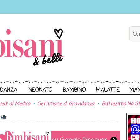
IDANZA
NEONATO
BAMBINO
MALATTIE
MA
iedi al Medico
Settimane di Gravidanza
Battesimo No St
lli