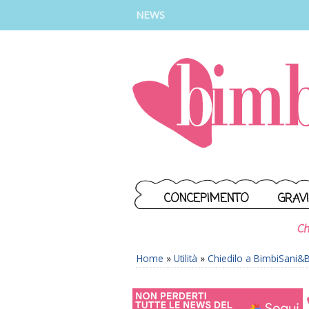
INSTAGRAM
FACEBOOK
TIKTOK
YOUTUBE
NEWS
CONCEPIMENTO
GRAV
Ch
Home
»
Utilità
»
Chiedilo a BimbiSani&Be