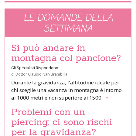
LE DOMANDE DELLA
SETTIMANA
Si può andare in
montagna col pancione?
Gli Specialisti Rispondono
di
Dottor Claudio Ivan Brambilla
Durante la gravidanza, l'altitudine ideale per
chi sceglie una vacanza in montagna è intorno
ai 1000 metri e non superiore ai 1500.
»
Problemi con un
piercing: ci sono rischi
per la gravidanza?