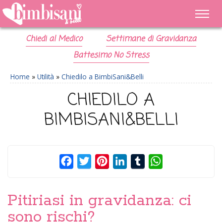
Chiedi al Medico
Settimane di Gravidanza
Battesimo No Stress
Home
»
Utilità
»
Chiedilo a BimbiSani&Belli
CHIEDILO A
BIMBISANI&BELLI
Facebook
Twitter
Pinterest
LinkedIn
Tumblr
WhatsApp
Pitiriasi in gravidanza: ci
sono rischi?