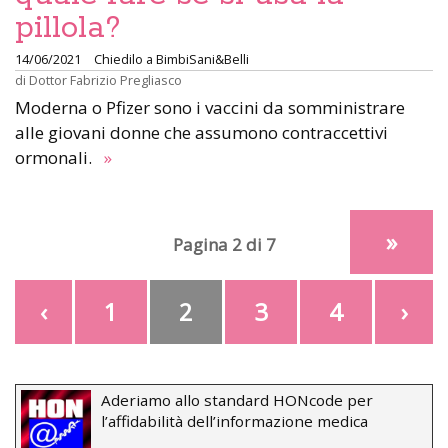
pillola?
14/06/2021
Chiedilo a BimbiSani&Belli
di
Dottor Fabrizio Pregliasco
Moderna o Pfizer sono i vaccini da somministrare
alle giovani donne che assumono contraccettivi
ormonali.
»
»
Pagina 2 di 7
‹
1
2
3
4
›
Aderiamo allo standard HONcode per
l’affidabilità dell’informazione medica