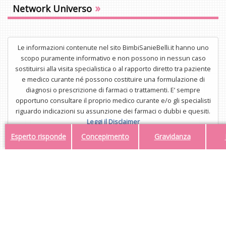
»
Network Universo
Le informazioni contenute nel sito BimbiSanieBelli.it hanno uno
scopo puramente informativo e non possono in nessun caso
sostituirsi alla visita specialistica o al rapporto diretto tra paziente
e medico curante né possono costituire una formulazione di
diagnosi o prescrizione di farmaci o trattamenti. E’ sempre
opportuno consultare il proprio medico curante e/o gli specialisti
riguardo indicazioni su assunzione dei farmaci o dubbi e quesiti.
Leggi il Disclaimer
Esperto risponde
Concepimento
Gravidanza
UNISTAR Srl - Corso di Porta Nuova 3/A, 20121, Milano - P.IVA
34554323112
Mail:
redazione@bimbisaniebelli.it
- Tel: 02.63.675.300
© 2026 - Tutti i diritti riservati