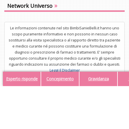
»
Network Universo
Le informazioni contenute nel sito BimbiSanieBelli.it hanno uno
scopo puramente informativo e non possono in nessun caso
sostituirsi alla visita specialistica o al rapporto diretto tra paziente
e medico curante né possono costituire una formulazione di
diagnosi o prescrizione di farmaci o trattamenti. E’ sempre
opportuno consultare il proprio medico curante e/o gli specialisti
riguardo indicazioni su assunzione dei farmaci o dubbi e quesiti.
Leggi il Disclaimer
Esperto risponde
Concepimento
Gravidanza
UNISTAR Srl - Corso di Porta Nuova 3/A, 20121, Milano - P.IVA
34554323112
Mail:
redazione@bimbisaniebelli.it
- Tel: 02.63.675.300
© 2026 - Tutti i diritti riservati