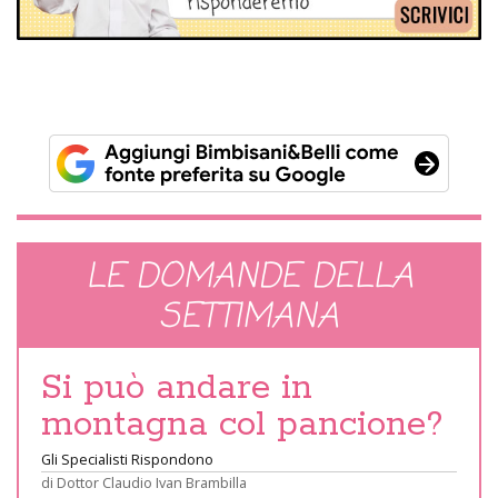
LE DOMANDE DELLA
SETTIMANA
Si può andare in
montagna col pancione?
Gli Specialisti Rispondono
di
Dottor Claudio Ivan Brambilla