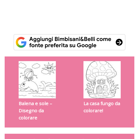
Balena e sole –
La casa fungo da
Disegno da
colorare!
colorare